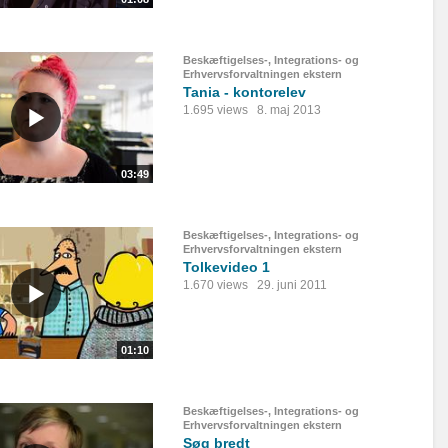
Beskæftigelses-, Integrations- og
Erhvervsforvaltningen ekstern
Tania - kontorelev
1.695 views
8. maj 2013
03:49
Beskæftigelses-, Integrations- og
Erhvervsforvaltningen ekstern
Tolkevideo 1
1.670 views
29. juni 2011
01:10
Beskæftigelses-, Integrations- og
Erhvervsforvaltningen ekstern
Søg bredt