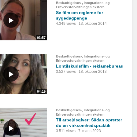
Beskæftigelses-, Integrations- og
Erhvervsforvaltningen ekstern
Se film om reglerne for
sygedagpenge
4.349 views
13. oktober 2014
03:57
Beskæftigelses-, Integrations- og
Erhvervsforvaltningen ekstern
Løntilskudsfilm - reklamebureau
3.527 views
18. oktober 2013
04:19
Beskæftigelses-, Integrations- og
Erhvervsforvaltningen ekstern
Til arbejdsgiver: Sådan opretter
du en virksomhedspraktik
3.511 views
7. marts 2023