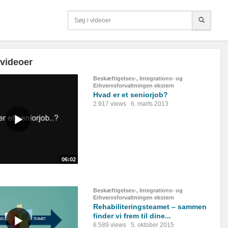
 videoer
Beskæftigelses-, Integrations- og
Erhvervsforvaltningen ekstern
Hvad er et seniorjob?
2.917 views
6. marts 2013
06:02
Beskæftigelses-, Integrations- og
Erhvervsforvaltningen ekstern
Rehabiliteringsteamet – sammen
finder vi frem til dine...
6.589 views
5. oktober 2015