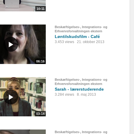
10:11
Beskæftigelses-, Integrations- og
Erhvervsforvaltningen ekstern
Løntilskudsfilm - Café
3.453 views
21. oktober 2013
06:16
Beskæftigelses-, Integrations- og
Erhvervsforvaltningen ekstern
Sarah - lærerstuderende
3.284 views
8. maj 2013
03:14
Beskæftigelses-, Integrations- og