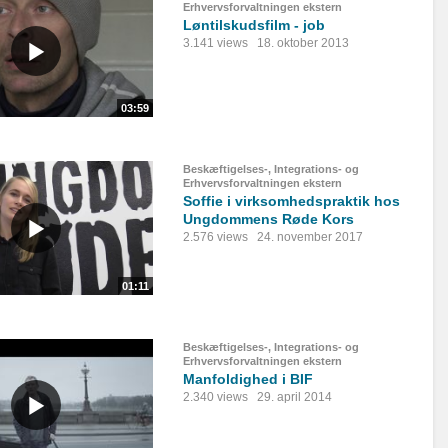
Erhvervsforvaltningen ekstern
Løntilskudsfilm - job
3.141 views
18. oktober 2013
03:59
Beskæftigelses-, Integrations- og
Erhvervsforvaltningen ekstern
Soffie i virksomhedspraktik hos
Ungdommens Røde Kors
2.576 views
24. november 2017
01:11
Beskæftigelses-, Integrations- og
Erhvervsforvaltningen ekstern
Manfoldighed i BIF
2.340 views
29. april 2014