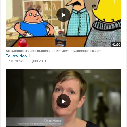
01:10
Beskæftigelses-, Integrations- og Erhvervsforvaltningen ekstern
Tolkevideo 1
1.670 views
29. juni 2011