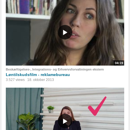
04:19
Beskæftigelses-, Integrations- og Erhvervsforvaltningen ekstern
Løntilskudsfilm - reklamebureau
3.527 views
18. oktober 2013