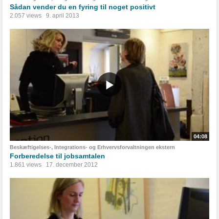
Sådan vender du en fyring til noget positivt
2.057 views
9. april 2013
04:08
Beskæftigelses-, Integrations- og Erhvervsforvaltningen ekstern
Forberedelse til jobsamtalen
1.861 views
17. december 2012