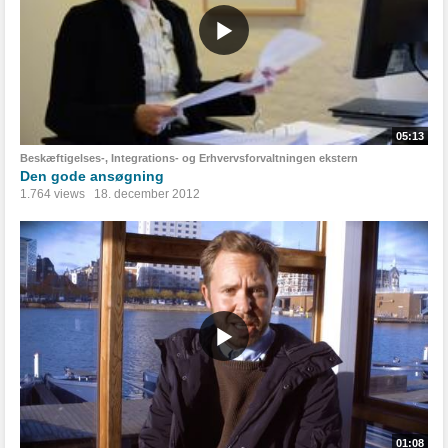
05:13
Beskæftigelses-, Integrations- og Erhvervsforvaltningen ekstern
Den gode ansøgning
1.764 views
18. december 2012
01:08