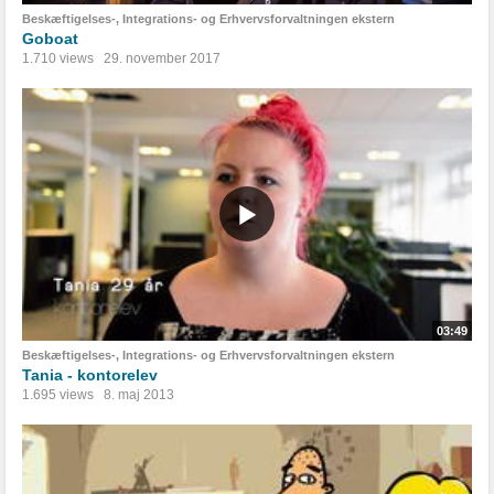
Beskæftigelses-, Integrations- og Erhvervsforvaltningen ekstern
Goboat
1.710 views
29. november 2017
03:49
Beskæftigelses-, Integrations- og Erhvervsforvaltningen ekstern
Tania - kontorelev
1.695 views
8. maj 2013