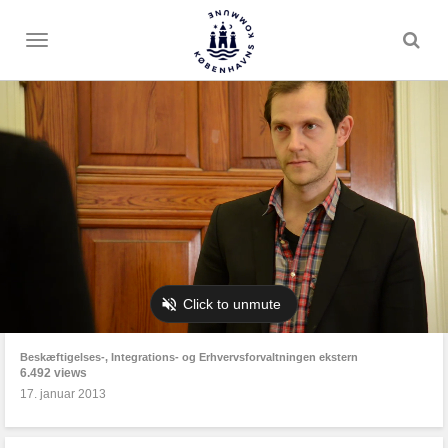
Toggle
menu
Beskæftigelses-, Integrations- og Erhvervsforvaltningen ekstern
6.492 views
17. januar 2013