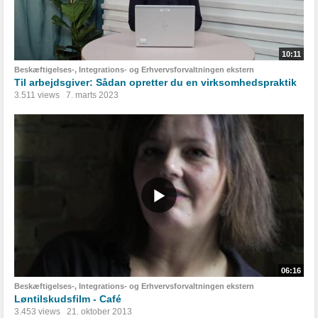
10:11
Beskæftigelses-, Integrations- og Erhvervsforvaltningen ekstern
Til arbejdsgiver: Sådan opretter du en virksomhedspraktik
3.511 views
7. marts 2023
06:16
Beskæftigelses-, Integrations- og Erhvervsforvaltningen ekstern
Løntilskudsfilm - Café
3.453 views
21. oktober 2013