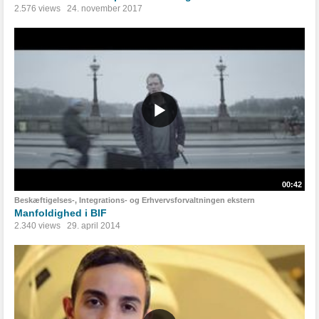
2.576 views
24. november 2017
00:42
Beskæftigelses-, Integrations- og Erhvervsforvaltningen ekstern
Manfoldighed i BIF
2.340 views
29. april 2014