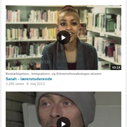
03:14
Beskæftigelses-, Integrations- og Erhvervsforvaltningen ekstern
Sarah - lærerstuderende
3.285 views
8. maj 2013