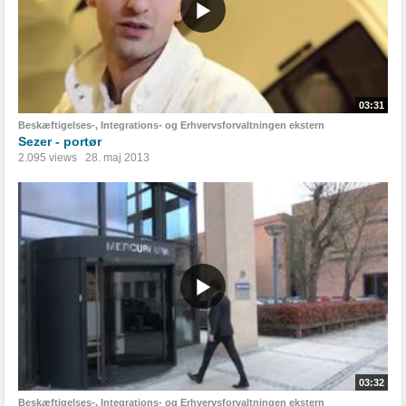
03:31
Beskæftigelses-, Integrations- og Erhvervsforvaltningen ekstern
Sezer - portør
2.095 views
28. maj 2013
03:32
Beskæftigelses-, Integrations- og Erhvervsforvaltningen ekstern