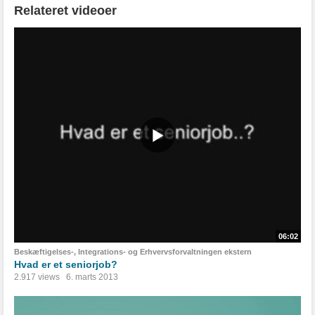
Relateret videoer
06:02
Beskæftigelses-, Integrations- og Erhvervsforvaltningen ekstern
Hvad er et seniorjob?
2.917 views
6. marts 2013