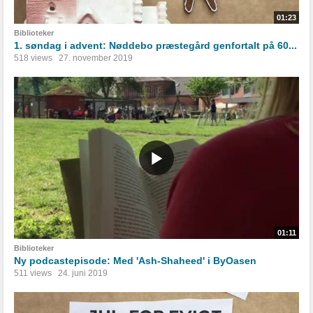
01:23
Biblioteker
1. søndag i advent: Nøddebo præstegård genfortalt på 60...
518 views
27. november 2019
01:11
Biblioteker
Ny podcastepisode: Med 'Ash-Shaheed' i ByOasen
511 views
24. juni 2019