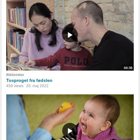
04:36
Biblioteker
Tosproget fra fødslen
459 views
20. maj 2022