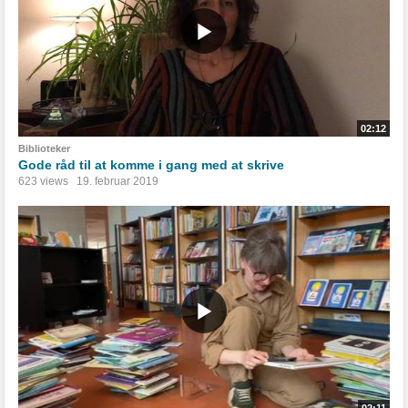
02:12
Biblioteker
Gode råd til at komme i gang med at skrive
623 views
19. februar 2019
02:11