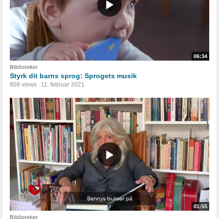
06:34
Biblioteker
Styrk dit barns sprog: Sprogets musik
808 views
11. februar 2021
01:55
Biblioteker