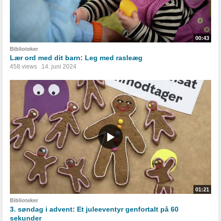
00:43
Biblioteker
Lær ord med dit barn: Leg med rasleæg
458 views
14. juni 2024
01:21
Biblioteker
3. søndag i advent: Et juleeventyr genfortalt på 60
sekunder