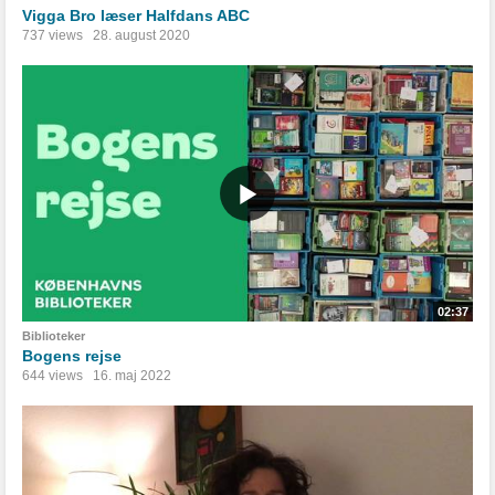
Vigga Bro læser Halfdans ABC
737 views
28. august 2020
02:37
Biblioteker
Bogens rejse
644 views
16. maj 2022