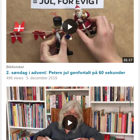
01:17
Biblioteker
2. søndag i advent: Peters jul genfortalt på 60 sekunder
496 views
5. december 2019