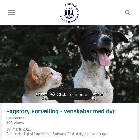
Toggle
menu
Fagstory Fortælling - Venskaber med dyr
Biblioteker
303 views
30. marts 2021
Bibliotek
,
digital formidling
,
Solvang BIbliotek
,
vi elsker boger