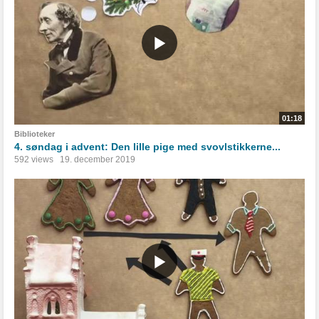
01:18
Biblioteker
4. søndag i advent: Den lille pige med svovlstikkerne...
592 views
19. december 2019