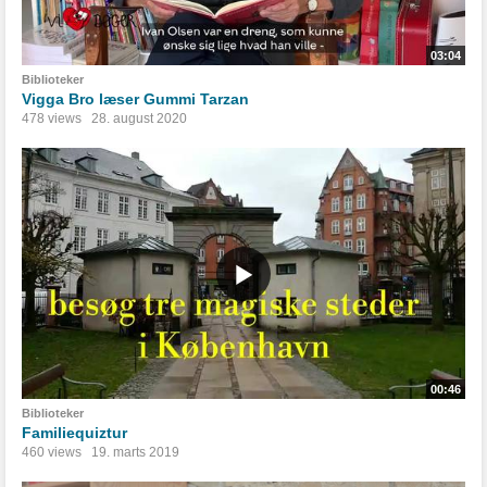
03:04
Biblioteker
Vigga Bro læser Gummi Tarzan
478 views
28. august 2020
00:46
Biblioteker
Familiequiztur
460 views
19. marts 2019