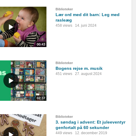
Biblioteker
Lær ord med dit barn: Leg med
rasleæg
458 views
14. juni 2024
00:43
Biblioteker
Bogens rejse m. musik
451 views
27. august 2024
02:37
Biblioteker
3. søndag i advent: Et juleeventyr
genfortalt på 60 sekunder
449 views
12. december 2019