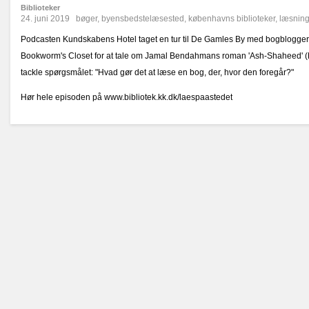
Biblioteker
24. juni 2019
bøger
,
byensbedstelæsested
,
københavns biblioteker
,
læsnin
Podcasten Kundskabens Hotel taget en tur til De Gamles By med bogblogger G
Bookworm's Closet for at tale om Jamal Bendahmans roman 'Ash-Shaheed' (F
tackle spørgsmålet: "Hvad gør det at læse en bog, der, hvor den foregår?"
Hør hele episoden på www.bibliotek.kk.dk/laespaastedet