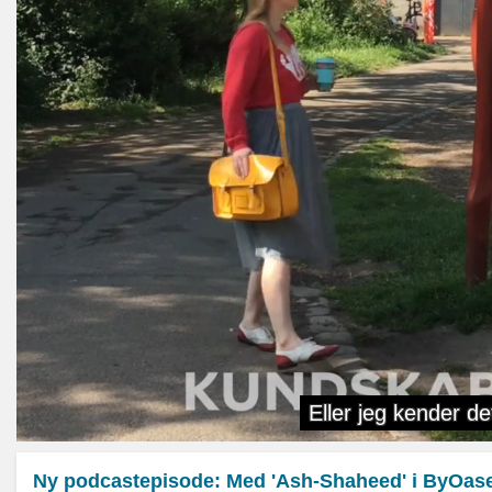
Ny podcastepisode: Med 'Ash-Shaheed' i ByOas