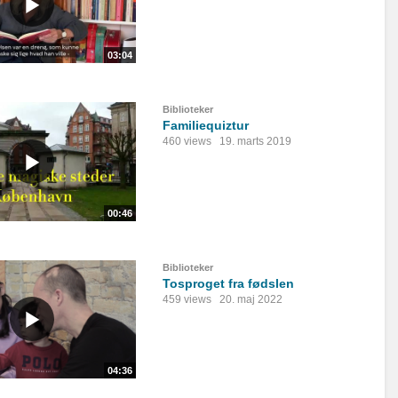
03:04
Biblioteker
Familiequiztur
460 views
19. marts 2019
00:46
Biblioteker
Tosproget fra fødslen
459 views
20. maj 2022
04:36