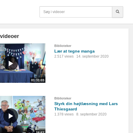
 videoer
Biblioteker
Lær at tegne manga
2.517 views
14. september 2020
01:31:03
Biblioteker
Styrk din højtlæsning med Lars
Thiesgaard
1.378 views
8. september 2020
15:57