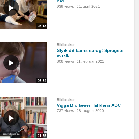
ord
939 views
21. april 2021
05:13
Biblioteker
Styrk dit barns sprog: Sprogets
musik
808 views
11. februar 2021
06:34
Biblioteker
Vigga Bro læser Halfdans ABC
737 views
28. august 2020
01:55