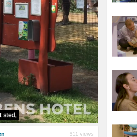
en
511 views