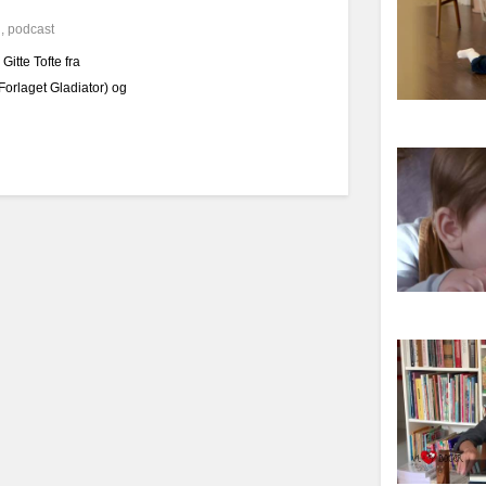
g
,
podcast
itte Tofte fra
orlaget Gladiator) og