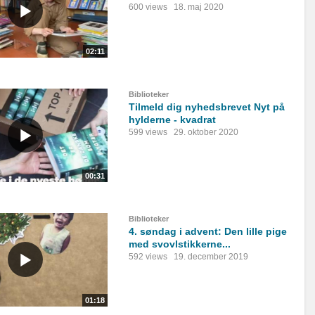
600 views
18. maj 2020
02:11
Biblioteker
Tilmeld dig nyhedsbrevet Nyt på
hylderne - kvadrat
599 views
29. oktober 2020
00:31
Biblioteker
4. søndag i advent: Den lille pige
med svovlstikkerne...
592 views
19. december 2019
01:18