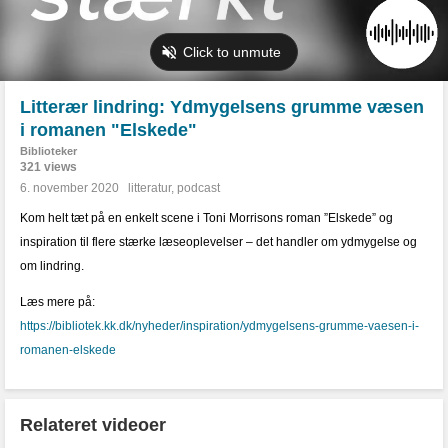
Litterær lindring: Ydmygelsens grumme væsen
i romanen "Elskede"
Biblioteker
321 views
6. november 2020
litteratur
,
podcast
Kom helt tæt på en enkelt scene i Toni Morrisons roman ”Elskede” og
inspiration til flere stærke læseoplevelser – det handler om ydmygelse og
om lindring.
Læs mere på:
https://bibliotek.kk.dk/nyheder/inspiration/ydmygelsens-grumme-vaesen-i-
romanen-elskede
Relateret videoer