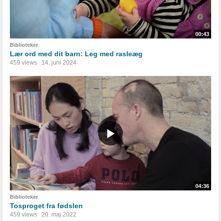
00:43
Biblioteker
Lær ord med dit barn: Leg med rasleæg
459 views
14. juni 2024
04:36
Biblioteker
Tosproget fra fødslen
459 views
20. maj 2022