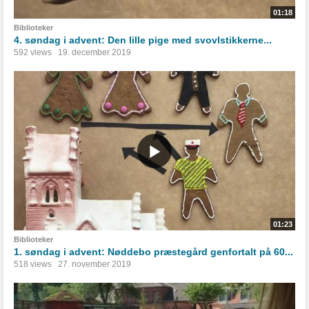
01:18
Biblioteker
4. søndag i advent: Den lille pige med svovlstikkerne...
592 views
19. december 2019
01:23
Biblioteker
1. søndag i advent: Nøddebo præstegård genfortalt på 60...
518 views
27. november 2019