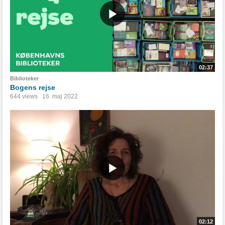
02:37
Biblioteker
Bogens rejse
644 views
16. maj 2022
02:12