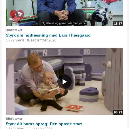
15:57
Biblioteker
Styrk din højtlæsning med Lars Thiesgaard
1.379 views
8. september 2020
05:29
Biblioteker
Styrk dit barns sprog: Den spæde start
1.143 views
11. februar 2021