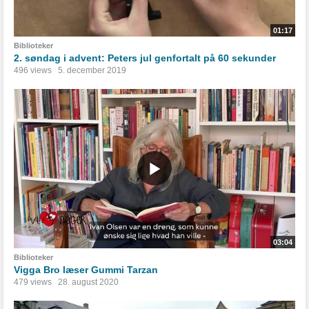
01:17
Biblioteker
2. søndag i advent: Peters jul genfortalt på 60 sekunder
496 views
5. december 2019
03:04
Biblioteker
Vigga Bro læser Gummi Tarzan
479 views
28. august 2020