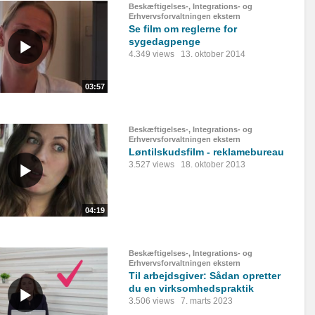
Beskæftigelses-, Integrations- og
Erhvervsforvaltningen ekstern
Se film om reglerne for
sygedagpenge
4.349 views
13. oktober 2014
03:57
Beskæftigelses-, Integrations- og
Erhvervsforvaltningen ekstern
Løntilskudsfilm - reklamebureau
3.527 views
18. oktober 2013
04:19
Beskæftigelses-, Integrations- og
Erhvervsforvaltningen ekstern
Til arbejdsgiver: Sådan opretter
du en virksomhedspraktik
3.506 views
7. marts 2023