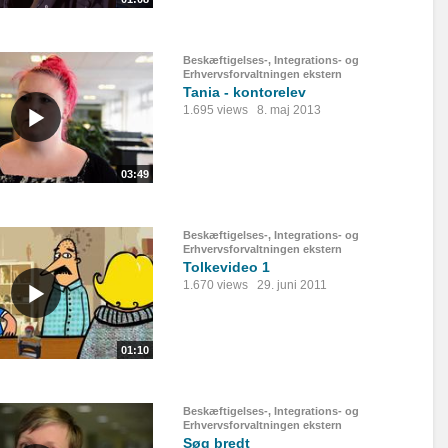
Beskæftigelses-, Integrations- og
Erhvervsforvaltningen ekstern
Tania - kontorelev
1.695 views
8. maj 2013
03:49
Beskæftigelses-, Integrations- og
Erhvervsforvaltningen ekstern
Tolkevideo 1
1.670 views
29. juni 2011
01:10
Beskæftigelses-, Integrations- og
Erhvervsforvaltningen ekstern
Søg bredt