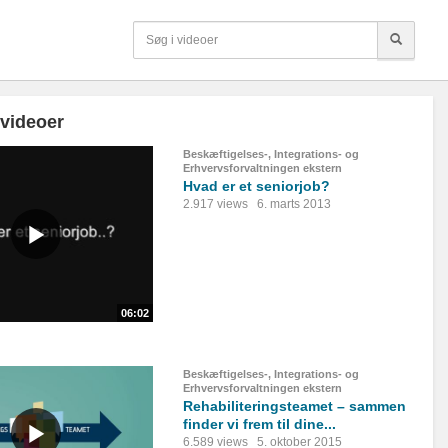
 videoer
Beskæftigelses-, Integrations- og
Erhvervsforvaltningen ekstern
Hvad er et seniorjob?
2.917 views
6. marts 2013
06:02
Beskæftigelses-, Integrations- og
Erhvervsforvaltningen ekstern
Rehabiliteringsteamet – sammen
finder vi frem til dine...
6.589 views
5. oktober 2015