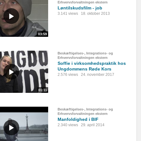
Erhvervsforvaltningen ekstern
Løntilskudsfilm - job
3.141 views
18. oktober 2013
03:59
Beskæftigelses-, Integrations- og
Erhvervsforvaltningen ekstern
Soffie i virksomhedspraktik hos
Ungdommens Røde Kors
2.576 views
24. november 2017
01:11
Beskæftigelses-, Integrations- og
Erhvervsforvaltningen ekstern
Manfoldighed i BIF
2.340 views
29. april 2014