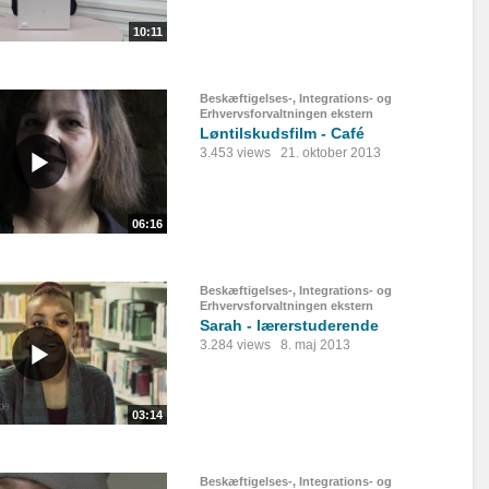
10:11
Beskæftigelses-, Integrations- og
Erhvervsforvaltningen ekstern
Løntilskudsfilm - Café
3.453 views
21. oktober 2013
06:16
Beskæftigelses-, Integrations- og
Erhvervsforvaltningen ekstern
Sarah - lærerstuderende
3.284 views
8. maj 2013
03:14
Beskæftigelses-, Integrations- og