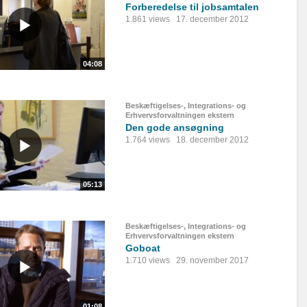
Forberedelse til jobsamtalen
1.861 views
17. december 2012
04:08
Beskæftigelses-, Integrations- og
Erhvervsforvaltningen ekstern
Den gode ansøgning
1.764 views
18. december 2012
05:13
Beskæftigelses-, Integrations- og
Erhvervsforvaltningen ekstern
Goboat
1.710 views
29. november 2017
01:08