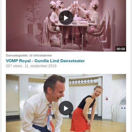
00:58
Dansekapellet. til infoskærme
VOMP Royal - Gunilla Lind Danseteater
207 views
11. september 2019