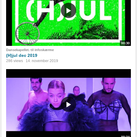
00:30
Dansekapellet. til infoskærme
(H)jul dec 2019
286 views
14. november 2019