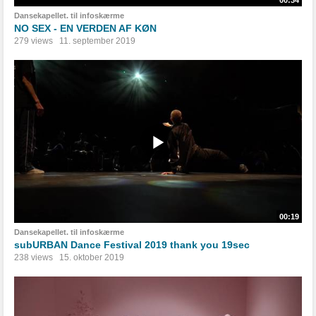
00:34
Dansekapellet. til infoskærme
NO SEX - EN VERDEN AF KØN
279 views
11. september 2019
00:19
Dansekapellet. til infoskærme
subURBAN Dance Festival 2019 thank you 19sec
238 views
15. oktober 2019