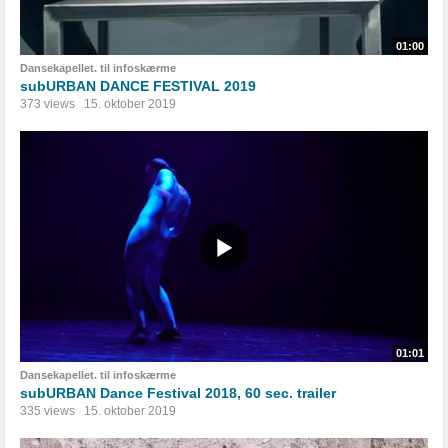
01:00
Dansekapellet. til infoskærme
subURBAN DANCE FESTIVAL 2019
373 views
15. oktober 2019
01:01
Dansekapellet. til infoskærme
subURBAN Dance Festival 2018, 60 sec. trailer
335 views
15. oktober 2019