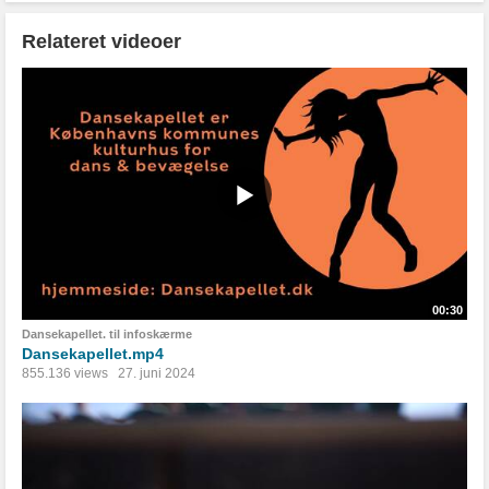
Relateret videoer
00:30
Dansekapellet. til infoskærme
Dansekapellet.mp4
855.136 views
27. juni 2024