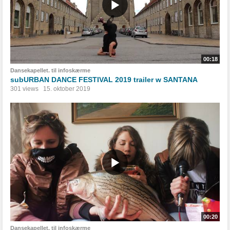
00:18
Dansekapellet. til infoskærme
subURBAN DANCE FESTIVAL 2019 trailer w SANTANA
301 views
15. oktober 2019
00:20
Dansekapellet. til infoskærme