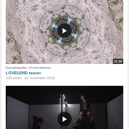
01:00
Dansekapellet. til infoskærme
LOVEU2ND teaser
328 views
14. november 2019