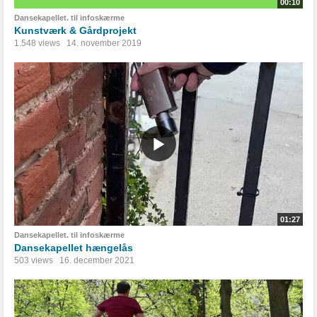
00:10
Dansekapellet. til infoskærme
Kunstværk & Gårdprojekt
1.548 views
14. november 2019
01:27
Dansekapellet. til infoskærme
Dansekapellet hængelås
503 views
16. december 2021