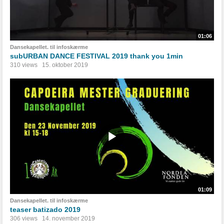
01:06
Dansekapellet. til infoskærme
subURBAN DANCE FESTIVAL 2019 thank you 1min
310 views
15. oktober 2019
01:09
Dansekapellet. til infoskærme
teaser batizado 2019
306 views
14. november 2019