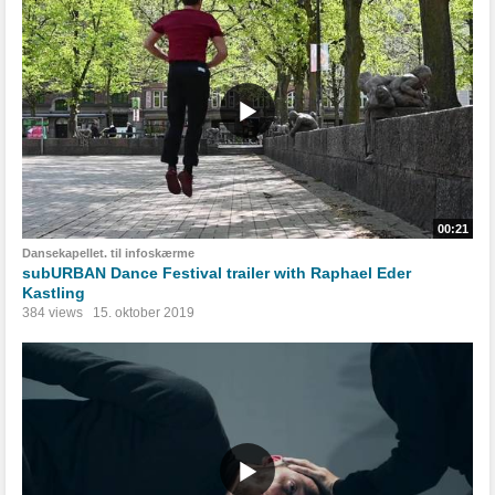
00:21
Dansekapellet. til infoskærme
subURBAN Dance Festival trailer with Raphael Eder
Kastling
384 views
15. oktober 2019