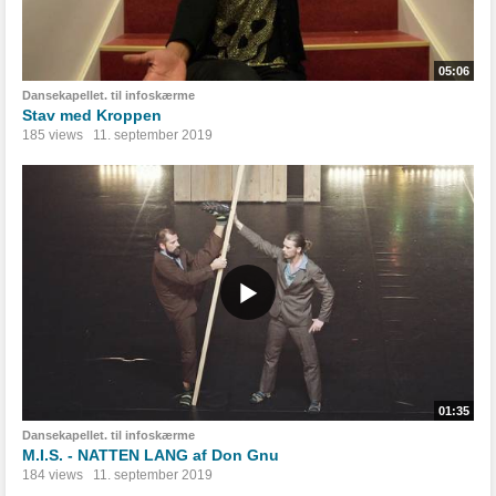
05:06
Dansekapellet. til infoskærme
Stav med Kroppen
185 views
11. september 2019
01:35
Dansekapellet. til infoskærme
M.I.S. - NATTEN LANG af Don Gnu
184 views
11. september 2019