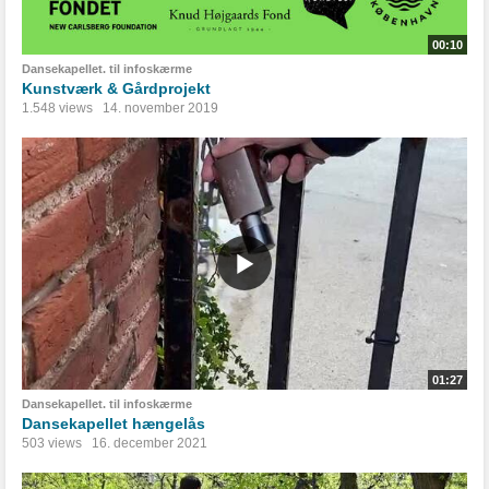
00:10
Dansekapellet. til infoskærme
Kunstværk & Gårdprojekt
1.548 views
14. november 2019
01:27
Dansekapellet. til infoskærme
Dansekapellet hængelås
503 views
16. december 2021