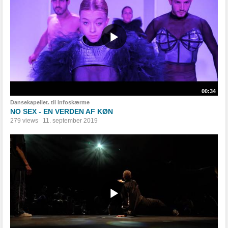
00:34
Dansekapellet. til infoskærme
NO SEX - EN VERDEN AF KØN
279 views
11. september 2019