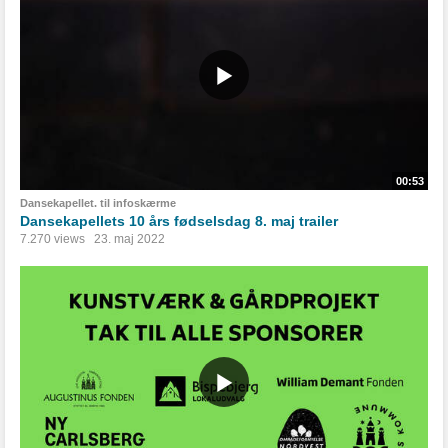
00:53
Dansekapellet. til infoskærme
Dansekapellets 10 års fødselsdag 8. maj trailer
7.270 views
23. maj 2022