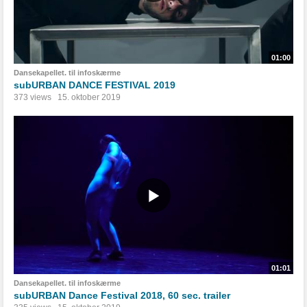
01:00
Dansekapellet. til infoskærme
subURBAN DANCE FESTIVAL 2019
373 views
15. oktober 2019
01:01
Dansekapellet. til infoskærme
subURBAN Dance Festival 2018, 60 sec. trailer