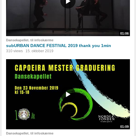
01:06
Dansekapellet. til infoskærme
subURBAN DANCE FESTIVAL 2019 thank you 1min
310 views
15. oktober 2019
01:09
Dansekapellet. til infoskærme