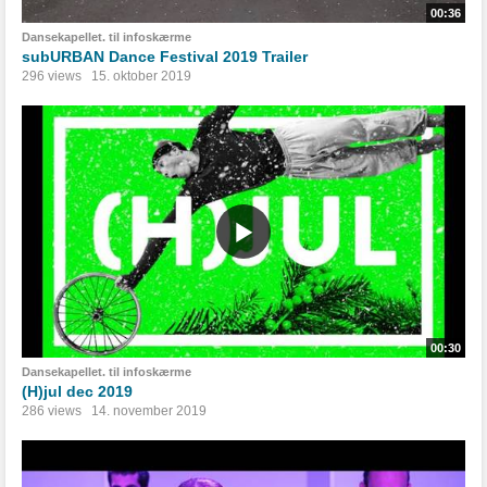
00:36
Dansekapellet. til infoskærme
subURBAN Dance Festival 2019 Trailer
296 views
15. oktober 2019
00:30
Dansekapellet. til infoskærme
(H)jul dec 2019
286 views
14. november 2019