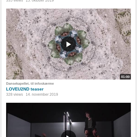
335 views
15. oktober 2019
01:00
Dansekapellet. til infoskærme
LOVEU2ND teaser
328 views
14. november 2019