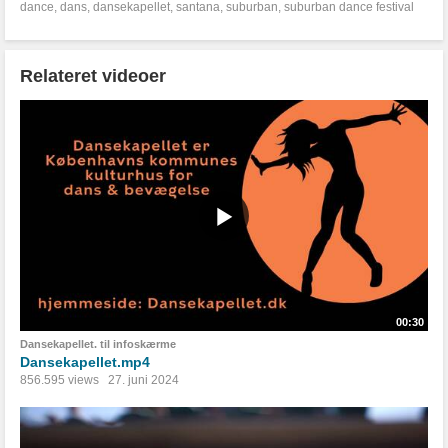
dance
,
dans
,
dansekapellet
,
santana
,
suburban
,
suburban dance festival
Relateret videoer
00:30
Dansekapellet. til infoskærme
Dansekapellet.mp4
856.595 views
27. juni 2024