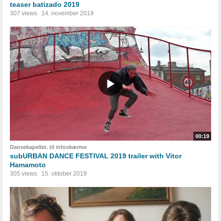
teaser batizado 2019
307 views
14. november 2019
00:19
Dansekapellet. til infoskærme
subURBAN DANCE FESTIVAL 2019 trailer with Vitor
Hamamoto
305 views
15. oktober 2019