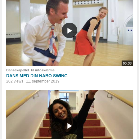
00:33
Dansekapellet. til infoskærme
DANS MED DIN NABO SWING
202 views
11. september 2019