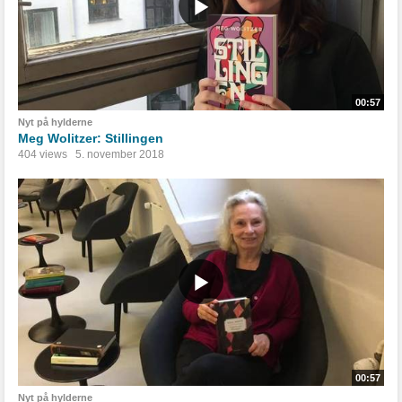
00:57
Nyt på hylderne
Meg Wolitzer: Stillingen
404 views
5. november 2018
00:57
Nyt på hylderne