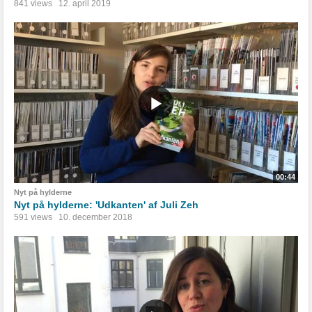
841 views
12. april 2019
00:44
Nyt på hylderne
Nyt på hylderne: 'Udkanten' af Juli Zeh
591 views
10. december 2018