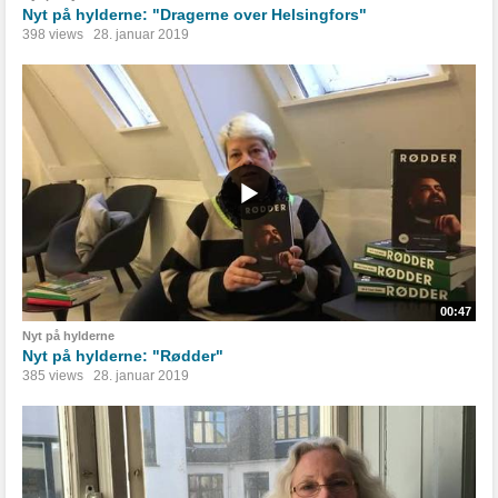
Nyt på hylderne: "Dragerne over Helsingfors"
398 views
28. januar 2019
00:47
Nyt på hylderne
Nyt på hylderne: "Rødder"
385 views
28. januar 2019