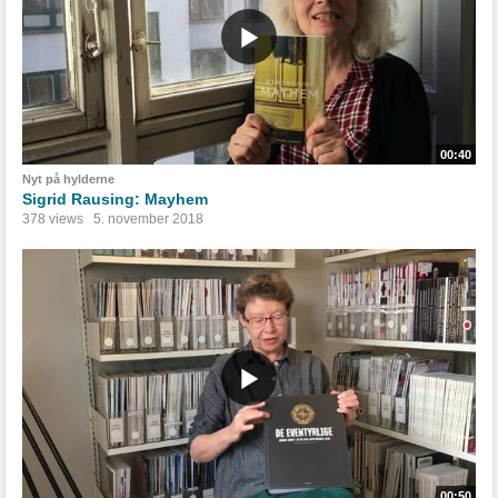
00:40
Nyt på hylderne
Sigrid Rausing: Mayhem
378 views
5. november 2018
00:50