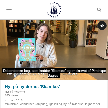
Toggle
menu
Nyt på hylderne: 'Skamløs'
Nyt på hylderne
605 views
4. marts 2019
feminisme
,
kvindernes kampdag
,
ligestilling
,
nyt på hylderne
,
tegneserier