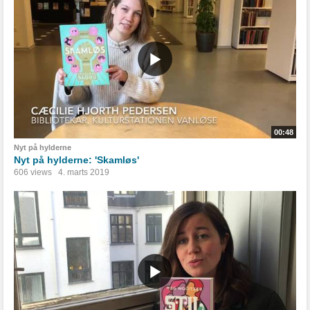
00:48
Nyt på hylderne
Nyt på hylderne: 'Skamløs'
606 views
4. marts 2019