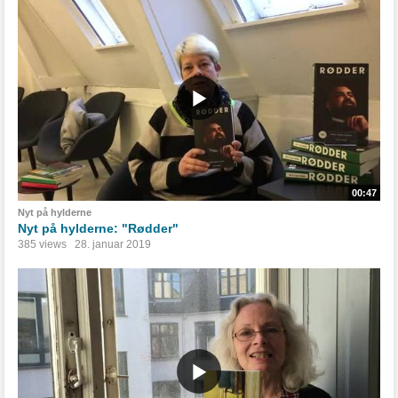
00:47
Nyt på hylderne
Nyt på hylderne: "Rødder"
385 views
28. januar 2019