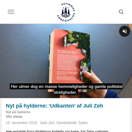
Toggle
menu
Nyt på hylderne: 'Udkanten' af Juli Zeh
Nyt på hylderne
591 views
10. december 2018
Julie Zeh
,
Samtidskritik
,
Satire
Hør redaktør Naja Mottelson fortælle om tyske Juli Zehs satiriske