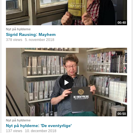
00:40
Nyt på hylderne
Sigrid Rausing: Mayhem
378 views
5. november 2018
00:50
Nyt på hylderne
Nyt på hylderne: 'De eventyrlige'
137 views
10. december 2018