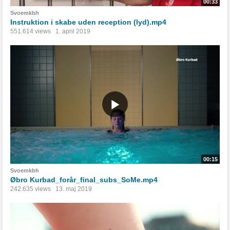
00:33
Svoemkbh
Instruktion i skabe uden reception (lyd).mp4
551.614 views
1. april 2019
00:15
Svoemkbh
Øbro Kurbad_forår_final_subs_SoMe.mp4
242.635 views
13. maj 2019