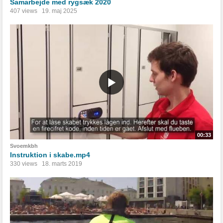
Samarbejde med rygsæk 2020
407 views
19. maj 2025
00:33
Svoemkbh
Instruktion i skabe.mp4
330 views
18. marts 2019