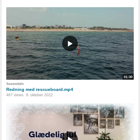
01:30
Svoemkbh
Redning med rescueboard.mp4
467 views
6. oktober 2022