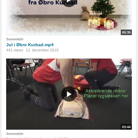
00:35
Svoemkbh
Jul i Øbro Kurbad.mp4
441 views
12. december 2019
03:44
Svoemkbh