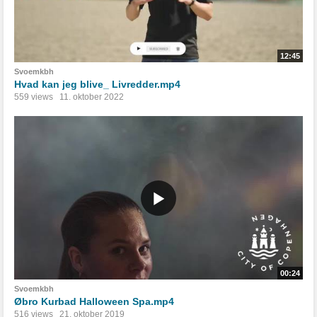
12:45
Svoemkbh
Hvad kan jeg blive_ Livredder.mp4
559 views
11. oktober 2022
00:24
Svoemkbh
Øbro Kurbad Halloween Spa.mp4
516 views
21. oktober 2019