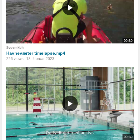
00:30
Svoemkbh
Havneværter timelapse.mp4
226 views
13. februar 2023
00:30