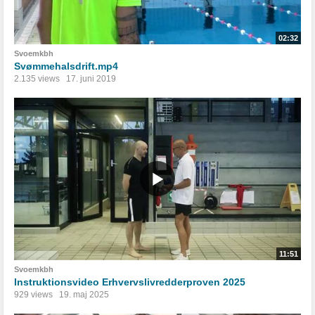
02:32
Svoemkbh
Svømmehalsdrift.mp4
2.135 views
17. juni 2019
11:51
Svoemkbh
Instruktionsvideo Erhvervslivredderproven 2025
929 views
19. maj 2025