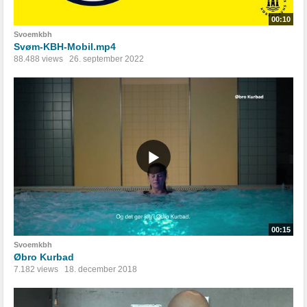
00:10
Svoemkbh
Svøm-KBH-Mobil.mp4
88.488 views
26. september 2022
00:15
Svoemkbh
Øbro Kurbad
7.182 views
18. december 2018