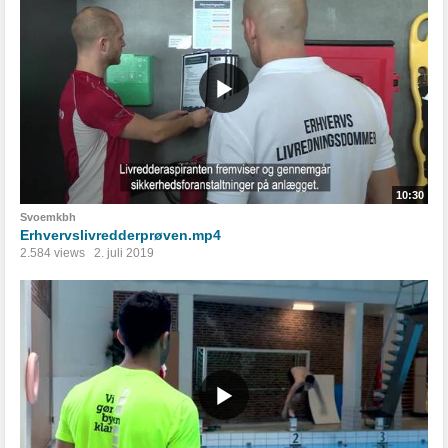
10:30
Svoemkbh
Erhvervslivredderprøven.mp4
2.584 views
2. juli 2019