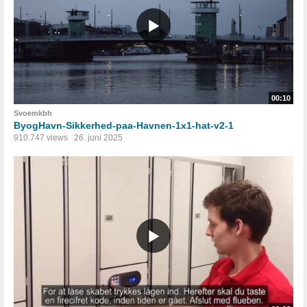
00:10
Svoemkbh
ByogHavn-Sikkerhed-paa-Havnen-1x1-hat-v2-1
910.747 views
26. juni 2025