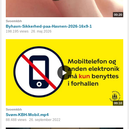
00:20
Svoemkbh
Byhavn-Sikkerhed-paa-Havnen-2026-16x9-1
198.195 views
26. maj 2026
00:10
Svoemkbh
Svøm-KBH-Mobil.mp4
88.488 views
26. september 2022