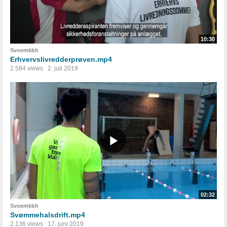
10:30
Svoemkbh
Erhvervslivredderprøven.mp4
2.584 views
2. juli 2019
02:32
Svoemkbh
Svømmehalsdrift.mp4
2.136 views
17. juni 2019