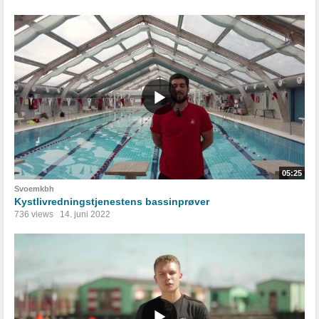
05:25
Svoemkbh
Kystlivredningstjenestens bassinprøver
736 views
14. juni 2022