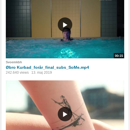
00:15
Svoemkbh
Øbro Kurbad_forår_final_subs_SoMe.mp4
242.640 views
13. maj 2019