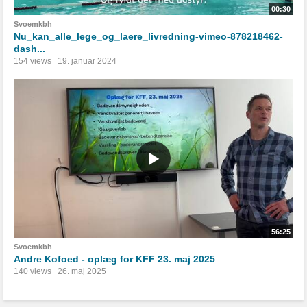
00:30
Svoemkbh
Nu_kan_alle_lege_og_laere_livredning-vimeo-878218462-
dash...
154 views
19. januar 2024
56:25
Svoemkbh
Andre Kofoed - oplæg for KFF 23. maj 2025
140 views
26. maj 2025