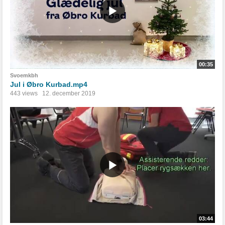
00:35
Svoemkbh
Jul i Øbro Kurbad.mp4
443 views
12. december 2019
03:44