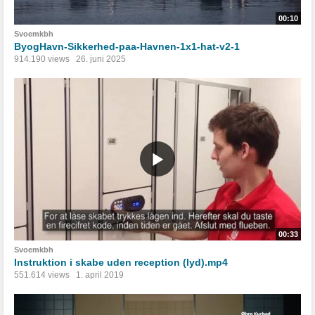
00:10
Svoemkbh
ByogHavn-Sikkerhed-paa-Havnen-1x1-hat-v2-1
914.190 views
26. juni 2025
00:33
Svoemkbh
Instruktion i skabe uden reception (lyd).mp4
551.614 views
1. april 2019