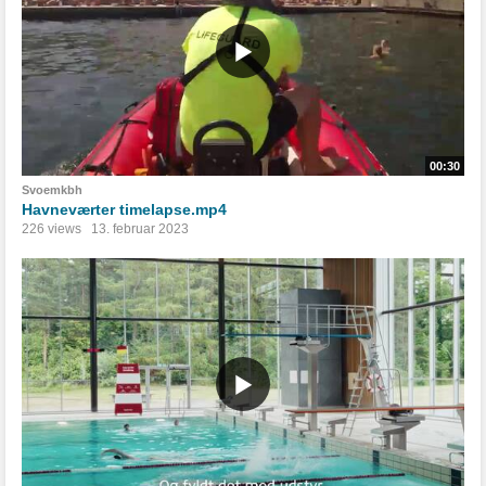
00:30
Svoemkbh
Havneværter timelapse.mp4
226 views
13. februar 2023