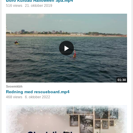
Øbro Kurbad Halloween Spa.mp4
516 views
21. oktober 2019
01:30
Svoemkbh
Redning med rescueboard.mp4
468 views
6. oktober 2022