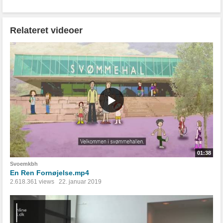
Relateret videoer
01:38
Svoemkbh
En Ren Fornøjelse.mp4
2.618.361 views
22. januar 2019