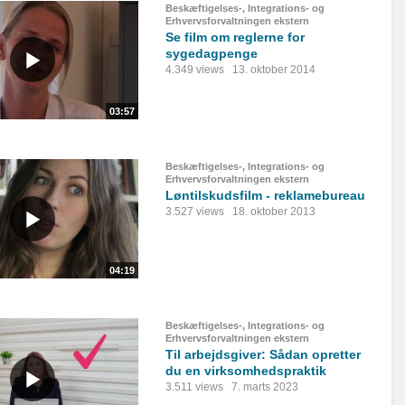
Beskæftigelses-, Integrations- og
Erhvervsforvaltningen ekstern
Se film om reglerne for
sygedagpenge
4.349 views
13. oktober 2014
03:57
Beskæftigelses-, Integrations- og
Erhvervsforvaltningen ekstern
Løntilskudsfilm - reklamebureau
3.527 views
18. oktober 2013
04:19
Beskæftigelses-, Integrations- og
Erhvervsforvaltningen ekstern
Til arbejdsgiver: Sådan opretter
du en virksomhedspraktik
3.511 views
7. marts 2023