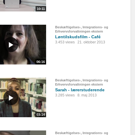
10:11
Beskæftigelses-, Integrations- og
Erhvervsforvaltningen ekstern
Løntilskudsfilm - Café
3.453 views
21. oktober 2013
06:16
Beskæftigelses-, Integrations- og
Erhvervsforvaltningen ekstern
Sarah - lærerstuderende
3.285 views
8. maj 2013
03:14
Beskæftigelses-, Integrations- og