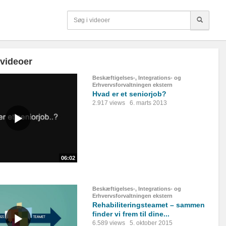
 videoer
Beskæftigelses-, Integrations- og
Erhvervsforvaltningen ekstern
Hvad er et seniorjob?
2.917 views
6. marts 2013
06:02
Beskæftigelses-, Integrations- og
Erhvervsforvaltningen ekstern
Rehabiliteringsteamet – sammen
finder vi frem til dine...
6.589 views
5. oktober 2015