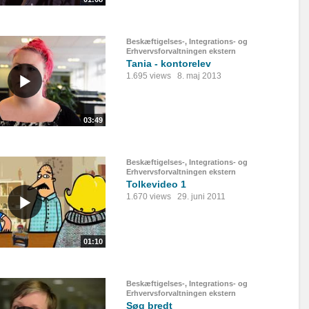
Beskæftigelses-, Integrations- og
Erhvervsforvaltningen ekstern
Tania - kontorelev
1.695 views
8. maj 2013
03:49
Beskæftigelses-, Integrations- og
Erhvervsforvaltningen ekstern
Tolkevideo 1
1.670 views
29. juni 2011
01:10
Beskæftigelses-, Integrations- og
Erhvervsforvaltningen ekstern
Søg bredt