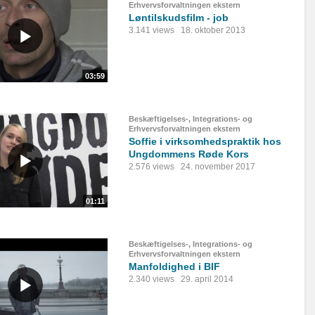
Erhvervsforvaltningen ekstern
Løntilskudsfilm - job
3.141 views
18. oktober 2013
03:59
Beskæftigelses-, Integrations- og
Erhvervsforvaltningen ekstern
Soffie i virksomhedspraktik hos
Ungdommens Røde Kors
2.576 views
24. november 2017
01:11
Beskæftigelses-, Integrations- og
Erhvervsforvaltningen ekstern
Manfoldighed i BIF
2.340 views
29. april 2014