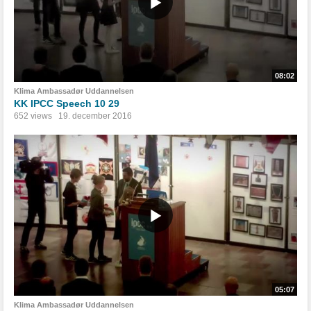
08:02
Klima Ambassadør Uddannelsen
KK IPCC Speech 10 29
652 views
19. december 2016
05:07
Klima Ambassadør Uddannelsen