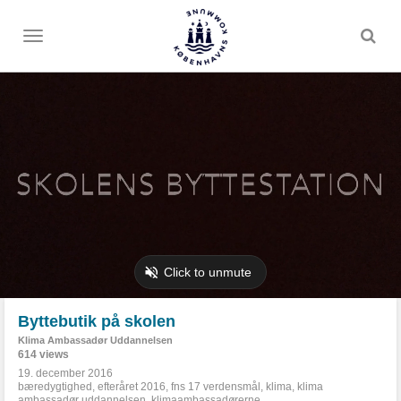
Toggle
menu
Byttebutik på skolen
Klima Ambassadør Uddannelsen
614 views
19. december 2016
bæredygtighed
,
efteråret 2016
,
fns 17 verdensmål
,
klima
,
klima
ambassadør uddannelsen
,
klimaambassadørerne