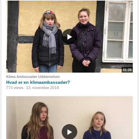
01:28
Klima Ambassadør Uddannelsen
Hvad er en klimaambassadør?
773 views
13. november 2018