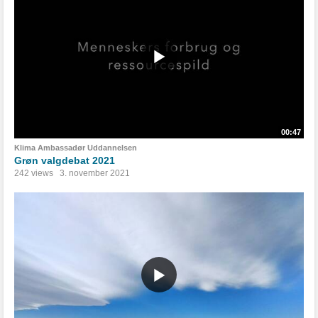
00:47
Klima Ambassadør Uddannelsen
Grøn valgdebat 2021
242 views
3. november 2021