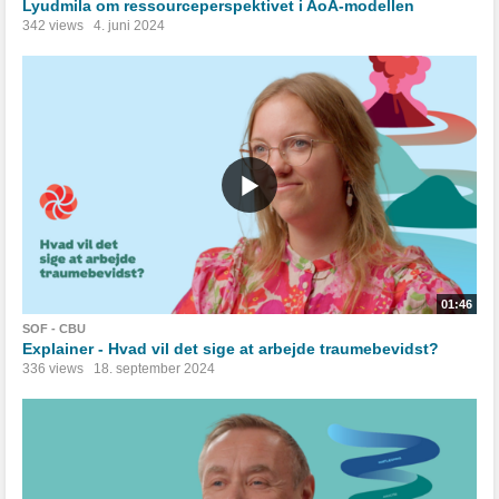
Lyudmila om ressourceperspektivet i AoA-modellen
342 views
4. juni 2024
01:46
SOF - CBU
Explainer - Hvad vil det sige at arbejde traumebevidst?
336 views
18. september 2024