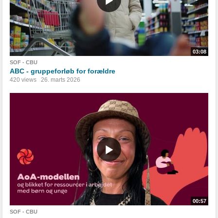
03:08
SOF - CBU
ABC - gruppeforløb for forældre
420 views
26. marts 2026
00:57
SOF - CBU