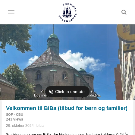
Toggle
menu
Velkommen til BiBa (tilbud for børn og familier)
SOF - CBU
243 views
29. oktober 2024
biba
Se videoen og hør om BiBa, der hjælper jer, som har børn i alderen 0-24 år,