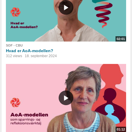
02:01
SOF - CBU
Hvad er AoA-modellen?
312 views
18. september 2024
01:12