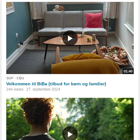
01:40
SOF - CBU
Velkommen til BiBa (tilbud for børn og familier)
244 views
27. september 2024