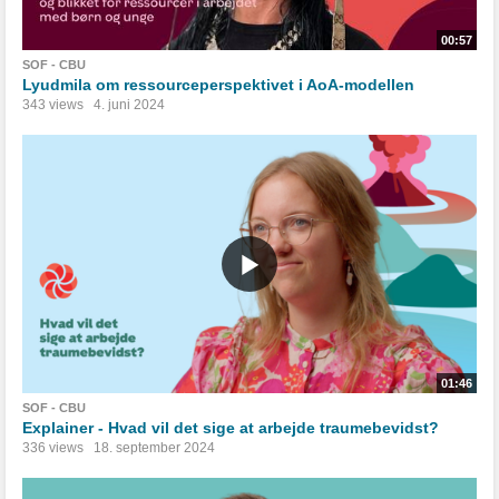
00:57
SOF - CBU
Lyudmila om ressourceperspektivet i AoA-modellen
343 views
4. juni 2024
01:46
SOF - CBU
Explainer - Hvad vil det sige at arbejde traumebevidst?
336 views
18. september 2024