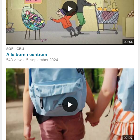
00:44
SOF - CBU
Alle børn i centrum
543 views
5. september 2024
02:07