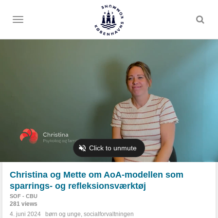
Toggle
menu
Christina og Mette om AoA-modellen som
sparrings- og refleksionsværktøj
SOF - CBU
281 views
4. juni 2024
børn og unge
,
socialforvaltningen