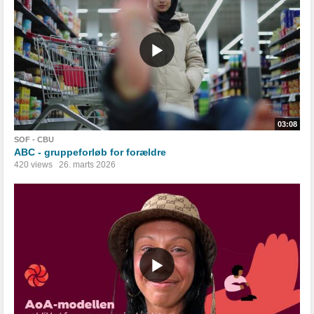
03:08
SOF - CBU
ABC - gruppeforløb for forældre
420 views
26. marts 2026