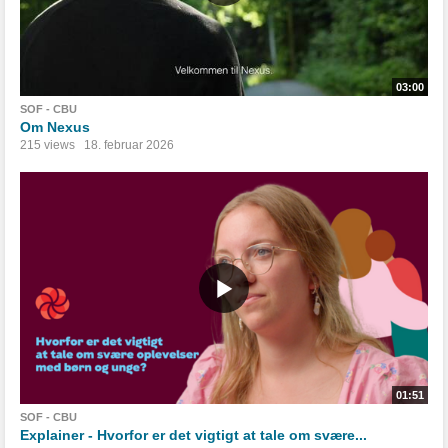
03:00
SOF - CBU
Om Nexus
215 views
18. februar 2026
01:51
SOF - CBU
Explainer - Hvorfor er det vigtigt at tale om svære...