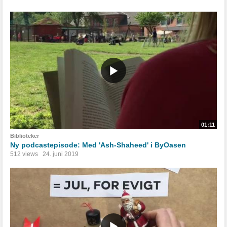
01:11
Biblioteker
Ny podcastepisode: Med 'Ash-Shaheed' i ByOasen
512 views
24. juni 2019