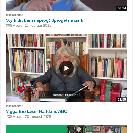
06:34
Biblioteker
Styrk dit barns sprog: Sprogets musik
808 views
11. februar 2021
01:55
Biblioteker
Vigga Bro læser Halfdans ABC
738 views
28. august 2020