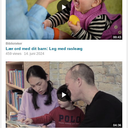
00:43
Biblioteker
Lær ord med dit barn: Leg med rasleæg
459 views
14. juni 2024
04:36