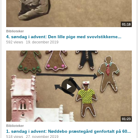
01:18
Biblioteker
4. søndag i advent: Den lille pige med svovlstikkerne...
592 views
19. december 2019
01:23
Biblioteker
1. søndag i advent: Nøddebo præstegård genfortalt på 60...
518 views
27. november 2019