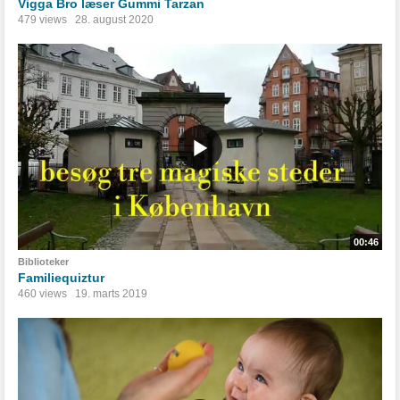
Vigga Bro læser Gummi Tarzan
479 views
28. august 2020
00:46
Biblioteker
Familiequiztur
460 views
19. marts 2019