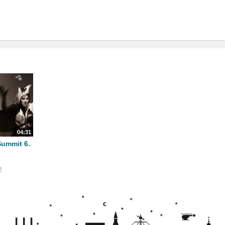
04:31
ummit 6.
2