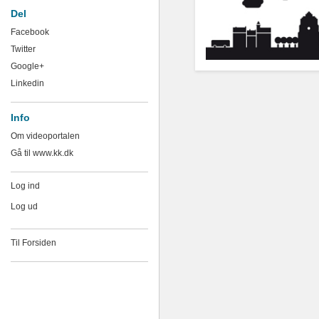
Del
Facebook
Twitter
Google+
Linkedin
Info
Om videoportalen
Gå til www.kk.dk
Log ind
Log ud
Til Forsiden