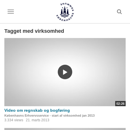
Toggle
menu
Tagget med virksomhed
02:26
Video om regnskab og bogføring
Københavns Erhvervsservice - start af virksomhed jan 2013
3.334 views
21. marts 2013