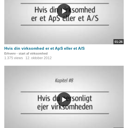
01:26
Hvis din virksomhed er et ApS eller et A/S
Erhverv - start af virksomhed
1.375 views
12. oktober 2012