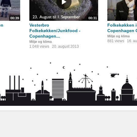
00:39
00:31
en
Vesterbro
Folkekøkken i
Folkekøkken/Junkfood -
Copenhagen 
Copenhagen...
Miljø og klima
881 views
16. a
Miljø og klima
1.048 views
20. august 2013