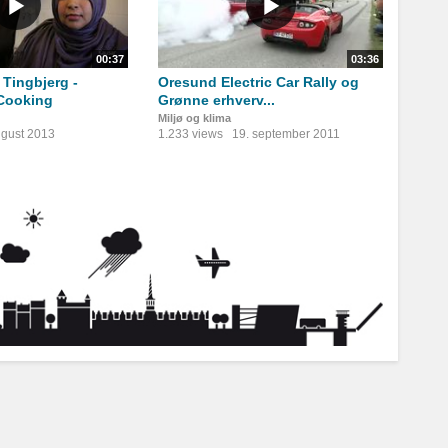
00:37
03:36
 Tingbjerg -
Oresund Electric Car Rally og
Cooking
Grønne erhverv...
Miljø og klima
ugust 2013
1.233 views
19. september 2011