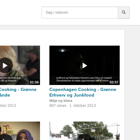
01:56
02:57
ooking - Grønne
Copenhagen Cooking - Grønne
hånde
Erhverv og Junkfood
Miljø og klima
tober 2013
887 views
1. oktober 2013