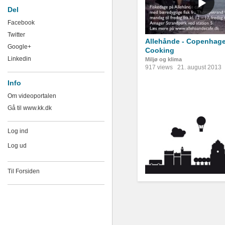
Del
Facebook
Twitter
Allehånde - Copenhag
Google+
Cooking
Linkedin
Miljø og klima
917 views
21. august 2013
Info
Om videoportalen
Gå til www.kk.dk
Log ind
Log ud
Til Forsiden