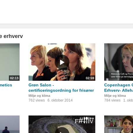
e erhverv
02:13
02:59
metics
Grøn Salon -
Copenhagen C
certificeringsordning for frisører
Erhverv- Alle
Miljø og klima
Miljø og klima
762 views
6. oktober 2014
784 views
1. ok