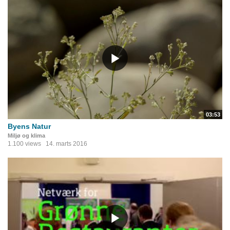
03:53
Byens Natur
Miljø og klima
1.100 views
14. marts 2016