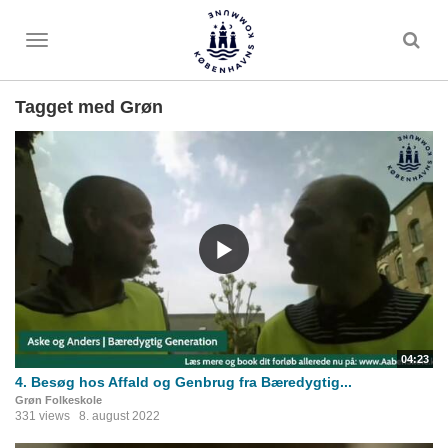
Toggle
menu
Tagget med Grøn
04:23
4. Besøg hos Affald og Genbrug fra Bæredygtig...
Grøn Folkeskole
331 views
8. august 2022