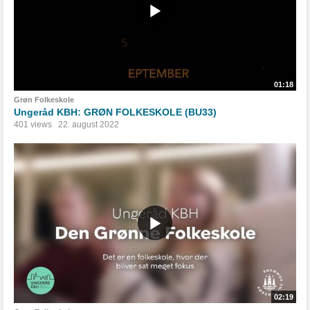
01:18
Grøn Folkeskole
Ungeråd KBH: GRØN FOLKESKOLE (BU33)
401 views
22. august 2022
02:19