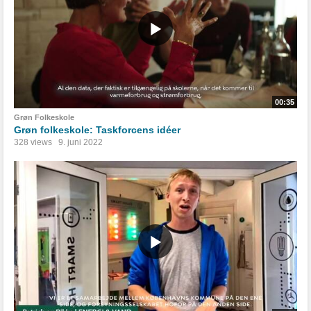
00:35
Grøn Folkeskole
Grøn folkeskole: Taskforcens idéer
328 views
9. juni 2022