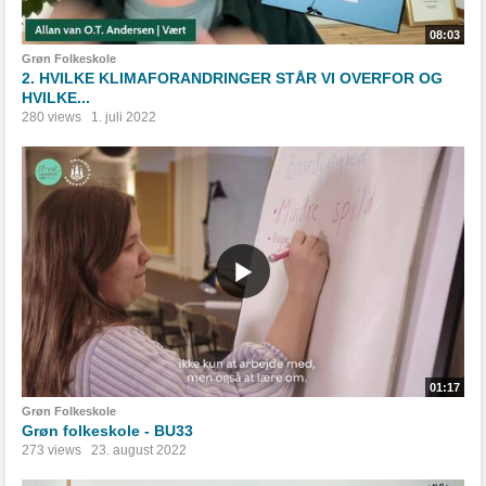
08:03
Grøn Folkeskole
2. HVILKE KLIMAFORANDRINGER STÅR VI OVERFOR OG
HVILKE...
280 views
1. juli 2022
01:17
Grøn Folkeskole
Grøn folkeskole - BU33
273 views
23. august 2022