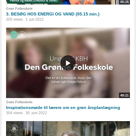
05:15
Grøn Folkeskole
3. BESØG HOS ENERGI OG VAND (05.15 min.)
305 views
1. juli 2022
49:21
Grøn Folkeskole
Inspirationsmøde til lærere om en grøn årsplanlægning
304 views
30. juni 2022