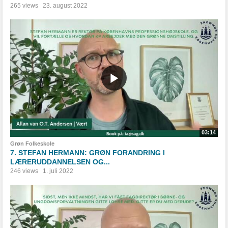
265 views
23. august 2022
03:14
Grøn Folkeskole
7. STEFAN HERMANN: GRØN FORANDRING I
LÆRERUDDANNELSEN OG...
246 views
1. juli 2022