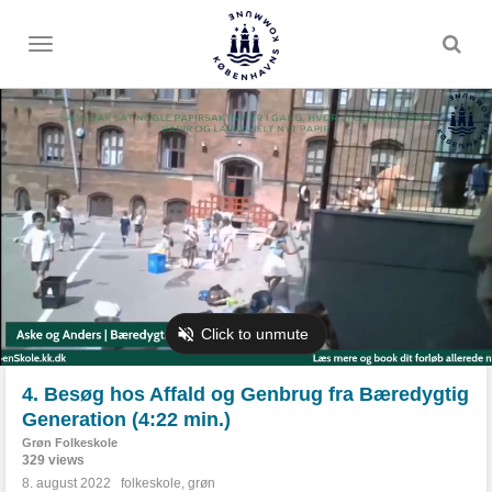
Toggle
menu
4. Besøg hos Affald og Genbrug fra Bæredygtig
Generation (4:22 min.)
Grøn Folkeskole
329 views
8. august 2022
folkeskole
,
grøn