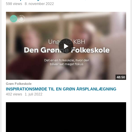
598 views
8. november 2022
48:50
Grøn Folkeskole
INSPIRATIONSMØDE TIL EN GRØN ÅRSPLANLÆGNING
402 views
1. juli 2022