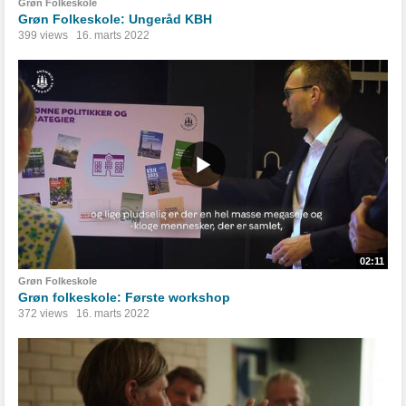
Grøn Folkeskole
Grøn Folkeskole: Ungeråd KBH
399 views
16. marts 2022
02:11
Grøn Folkeskole
Grøn folkeskole: Første workshop
372 views
16. marts 2022