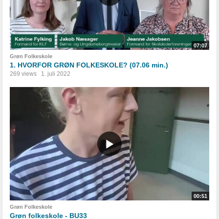
07:07
Grøn Folkeskole
1. HVORFOR GRØN FOLKESKOLE? (07.06 min.)
269 views
1. juli 2022
00:51
Grøn Folkeskole
Grøn folkeskole - BU33