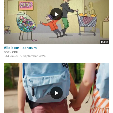
00:44
Alle børn i centrum
SOF - CBU
544 views
5. september 2024