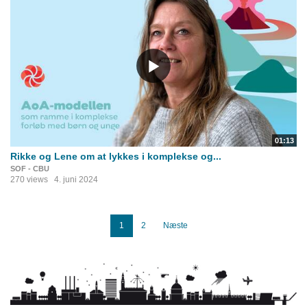
01:13
Rikke og Lene om at lykkes i komplekse og...
SOF - CBU
270 views
4. juni 2024
1
2
Næste