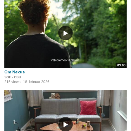
03:00
Om Nexus
SOF - CBU
215 views
18. februar 2026