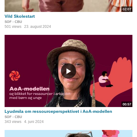
02:07
Vild Skolestart
SOF - CBU
501 views
23. august 2024
00:57
Lyudmila om ressourceperspektivet i AoA-modellen
SOF - CBU
343 views
4. juni 2024