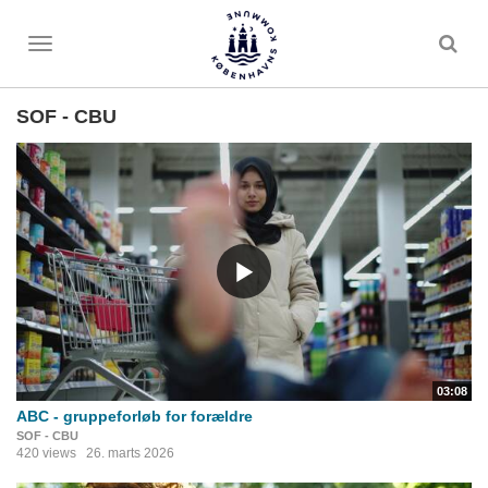
Toggle
menu
SOF - CBU
03:08
ABC - gruppeforløb for forældre
SOF - CBU
420 views
26. marts 2026