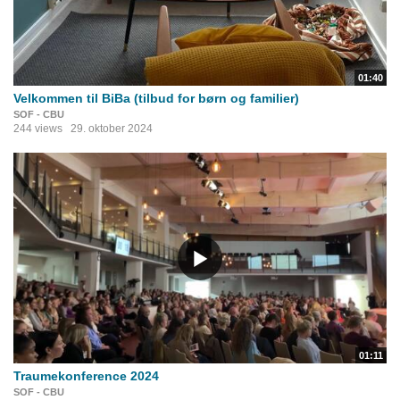
01:40
Velkommen til BiBa (tilbud for børn og familier)
SOF - CBU
244 views
29. oktober 2024
01:11
Traumekonference 2024
SOF - CBU