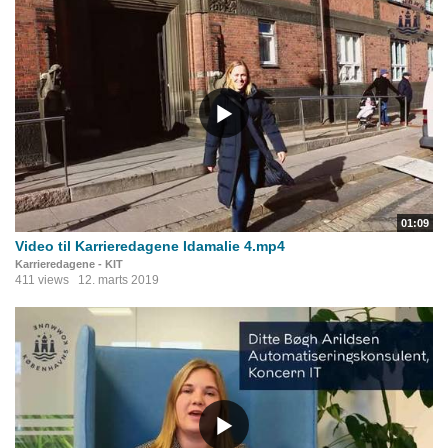
01:09
Video til Karrieredagene Idamalie 4.mp4
Karrieredagene - KIT
411 views
12. marts 2019