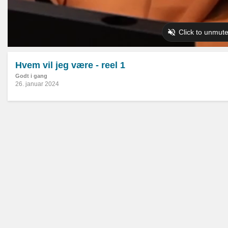
Hvem vil jeg være - reel 1
Godt i gang
26. januar 2024