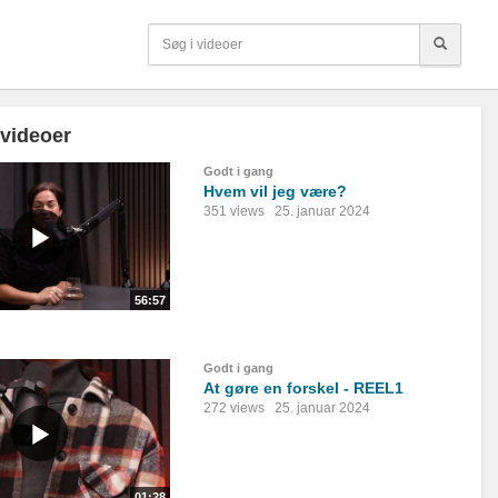
 videoer
Godt i gang
Hvem vil jeg være?
351 views
25. januar 2024
56:57
Godt i gang
At gøre en forskel - REEL1
272 views
25. januar 2024
01:28