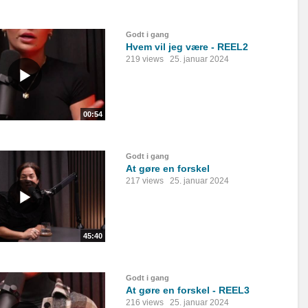
Godt i gang
Hvem vil jeg være - REEL2
219 views
25. januar 2024
00:54
Godt i gang
At gøre en forskel
217 views
25. januar 2024
45:40
Godt i gang
At gøre en forskel - REEL3
216 views
25. januar 2024