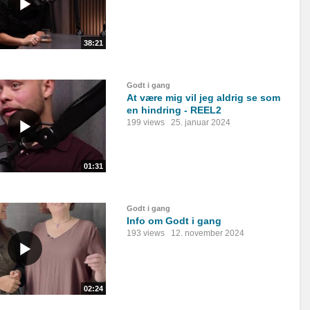
38:21
Godt i gang
At være mig vil jeg aldrig se som
en hindring - REEL2
199 views
25. januar 2024
01:31
Godt i gang
Info om Godt i gang
193 views
12. november 2024
02:24