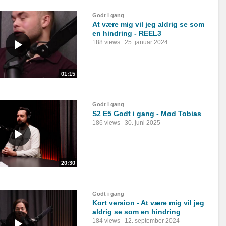
Godt i gang
At være mig vil jeg aldrig se som
en hindring - REEL3
188 views
25. januar 2024
01:15
Godt i gang
S2 E5 Godt i gang - Mød Tobias
186 views
30. juni 2025
20:30
Godt i gang
Kort version - At være mig vil jeg
aldrig se som en hindring
184 views
12. september 2024