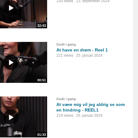
230 views
13. september 2024
32:43
Godt i gang
At have en drøm - Reel 1
221 views
25. januar 2024
00:51
Godt i gang
At være mig vil jeg aldrig se som
en hindring - REEL1
219 views
25. januar 2024
01:33