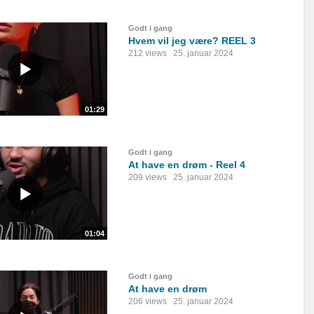
Godt i gang
Hvem vil jeg være? REEL 3
212 views
25. januar 2024
01:29
Godt i gang
At have en drøm - Reel 4
209 views
25. januar 2024
01:04
Godt i gang
At have en drøm
206 views
25. januar 2024