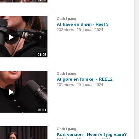
Godt i gang
At have en drøm - Reel 3
232 views
25. januar 2024
01:05
Godt i gang
At gøre en forskel - REEL2
231 views
25. januar 2024
01:11
Godt i gang
Kort version - Hvem vil jeg være?