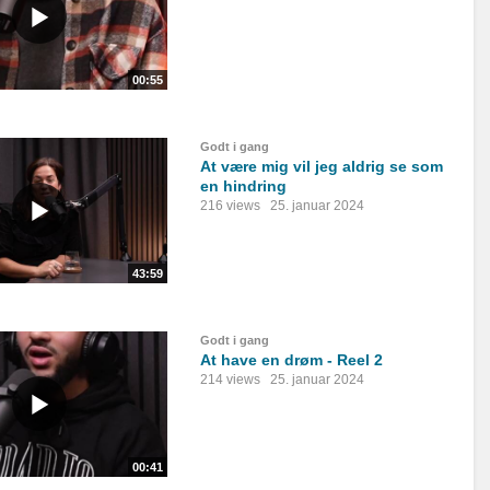
00:55
Godt i gang
At være mig vil jeg aldrig se som
en hindring
216 views
25. januar 2024
43:59
Godt i gang
At have en drøm - Reel 2
214 views
25. januar 2024
00:41