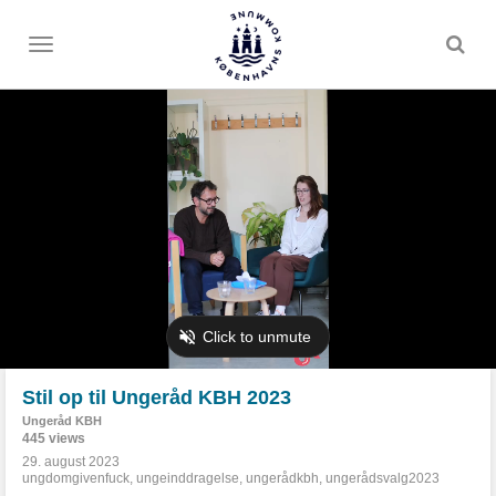
Toggle
menu
Stil op til Ungeråd KBH 2023
Ungeråd KBH
445 views
29. august 2023
ungdomgivenfuck
,
ungeinddragelse
,
ungerådkbh
,
ungerådsvalg2023