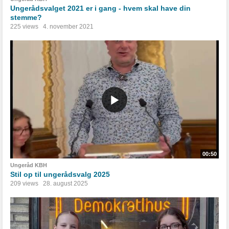
Ungerådsvalget 2021 er i gang - hvem skal have din
stemme?
225 views
4. november 2021
00:50
Ungeråd KBH
Stil op til ungerådsvalg 2025
209 views
28. august 2025