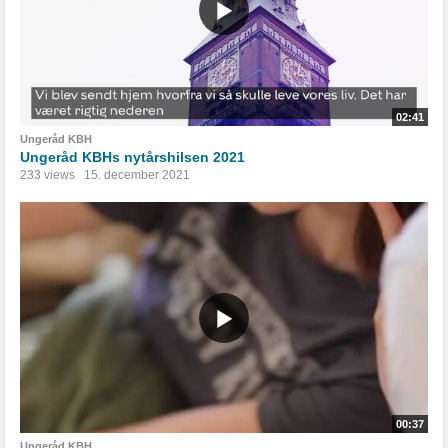
02:41
Ungeråd KBH
Ungeråd KBHs nytårshilsen 2021
233 views
15. december 2021
00:37
Ungeråd KBH