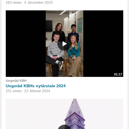
283 views
4. december 2020
01:17
Ungeråd KBH
Ungeråd KBHs nytårstale 2024
251 views
23. februar 2024