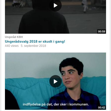
00:59
Ungeråd KBH
Ungerådsvalg 2018 er skudt i gang!
440 views
5. september 2018
00:42