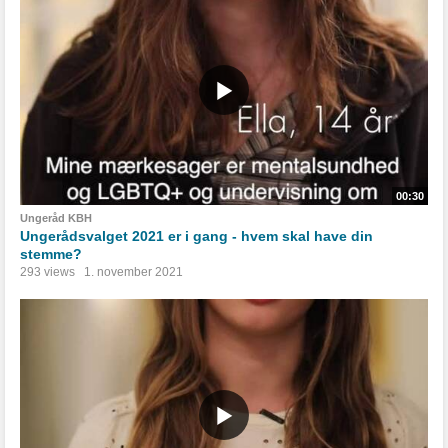
00:30
Ungeråd KBH
Ungerådsvalget 2021 er i gang - hvem skal have din
stemme?
293 views
1. november 2021