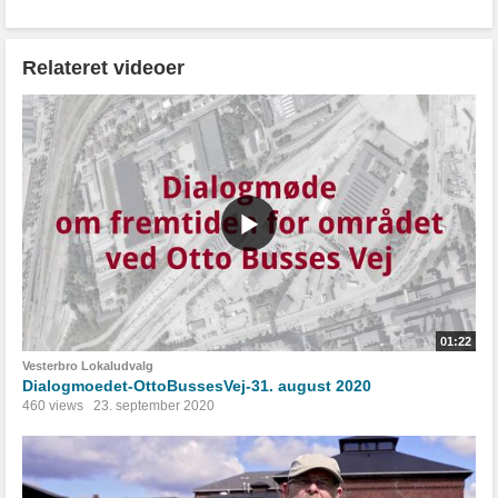
Relateret videoer
01:22
Vesterbro Lokaludvalg
Dialogmoedet-OttoBussesVej-31. august 2020
460 views
23. september 2020