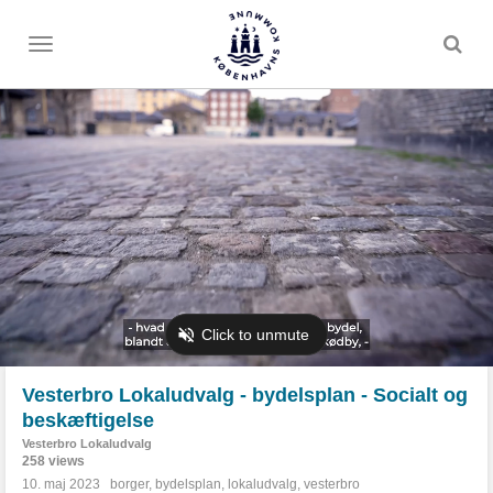
Toggle
menu
Vesterbro Lokaludvalg - bydelsplan - Socialt og
beskæftigelse
Vesterbro Lokaludvalg
258 views
10. maj 2023
borger
,
bydelsplan
,
lokaludvalg
,
vesterbro