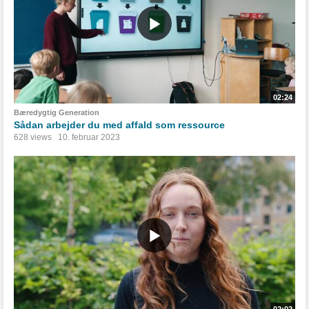
02:24
Bæredygtig Generation
Sådan arbejder du med affald som ressource
628 views
10. februar 2023
02:02