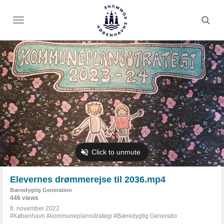
Toggle
menu
Elevernes drømmerejse til 2036.mp4
Bæredygtig Generation
446 views
8. november 2022
#København #kommuneplansstrategi #Bæredygtig Generatio