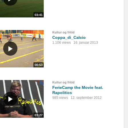
03:41
Kultur og fritid
Coppa_di_Calcio
1.106 views
16. januar 2013
00:53
Kultur og fritid
FerieCamp the Movie feat.
Rapolitics
985 views
12. september 2012
03:27