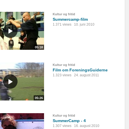
Kultur og fritid
Summercamp-film
1.371 views
10. juni 2010
05:18
Kultur og fritid
Film om ForeningsGuiderne
1.323 views
24. august 2011
05:26
Kultur og fritid
SummerCamp - 4
1.307 views
16. august 2010