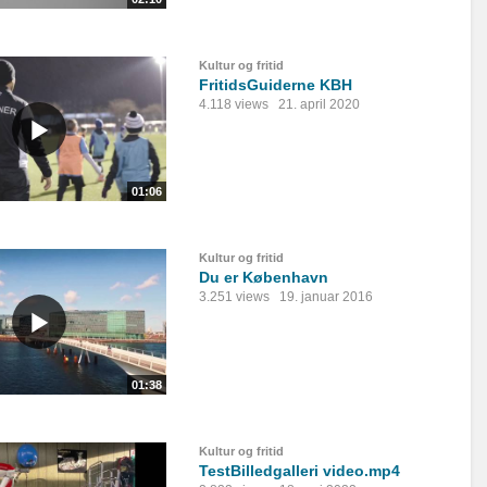
Kultur og fritid
FritidsGuiderne KBH
4.118 views
21. april 2020
01:06
Kultur og fritid
Du er København
3.251 views
19. januar 2016
01:38
Kultur og fritid
TestBilledgalleri video.mp4