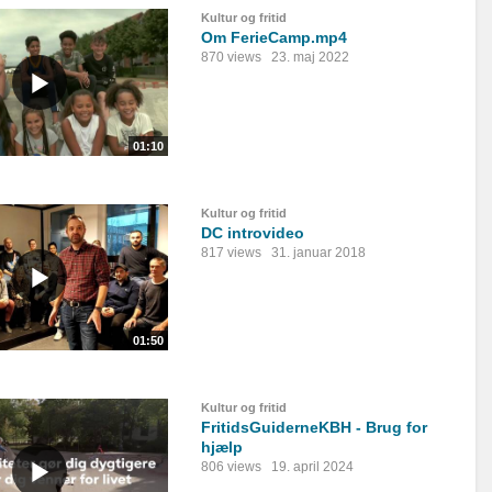
Kultur og fritid
Om FerieCamp.mp4
870 views
23. maj 2022
01:10
Kultur og fritid
DC introvideo
817 views
31. januar 2018
01:50
Kultur og fritid
FritidsGuiderneKBH - Brug for
hjælp
806 views
19. april 2024