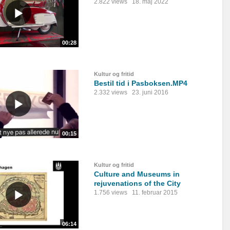
2.822 views
18. maj 2022
00:28
Kultur og fritid
Bestil tid i Pasboksen.MP4
2.332 views
23. juni 2016
00:15
Kultur og fritid
Culture and Museums in
rejuvenations of the City
1.756 views
11. februar 2015
06:14