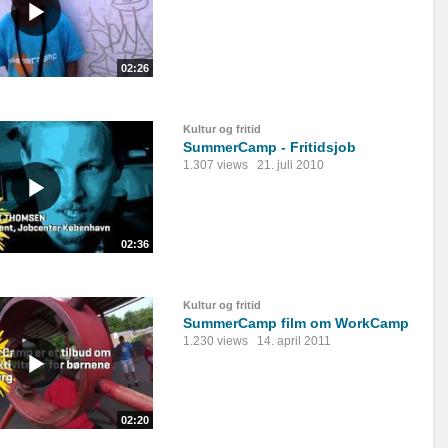
02:26
Kultur og fritid
SummerCamp - Fritidsjob
1.307 views
21. juli 2010
02:36
Kultur og fritid
SummerCamp film om WorkCamp
1.230 views
14. april 2011
02:20