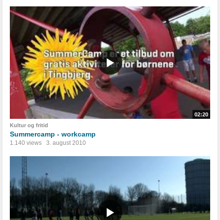
02:20
Kultur og fritid
Summercamp - workcamp
1.140 views
3. august 2010