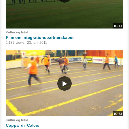
03:41
Kultur og fritid
Film om Integrationspartnerskaber
1.137 views
23. juni 2011
00:53
Kultur og fritid
Coppa_di_Calcio