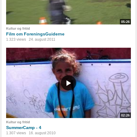
05:26
Kultur og fritid
Film om ForeningsGuiderne
1.323 views
24. august 2011
02:26
Kultur og fritid
SummerCamp - 4
1.307 views
16. august 2010