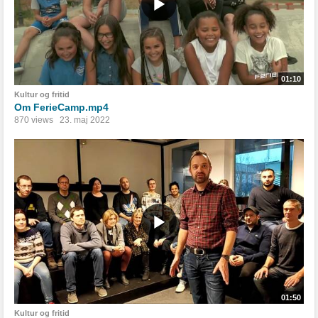
01:10
Kultur og fritid
Om FerieCamp.mp4
870 views
23. maj 2022
01:50
Kultur og fritid