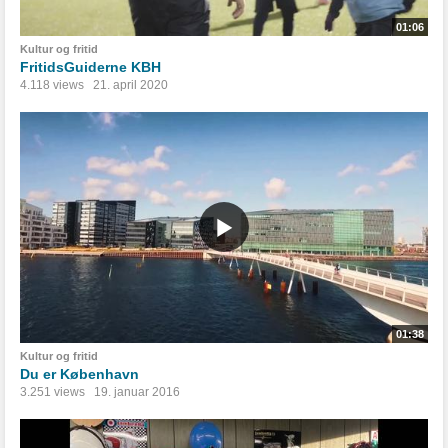
01:06
Kultur og fritid
FritidsGuiderne KBH
4.118 views
21. april 2020
01:38
Kultur og fritid
Du er København
3.251 views
19. januar 2016