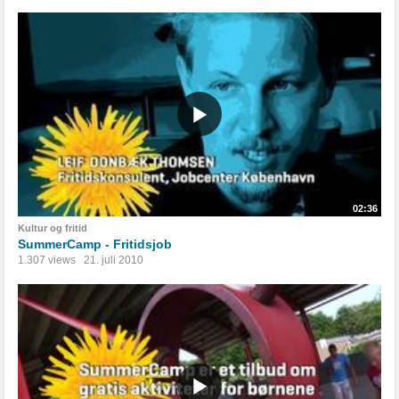
02:36
Kultur og fritid
SummerCamp - Fritidsjob
1.307 views
21. juli 2010