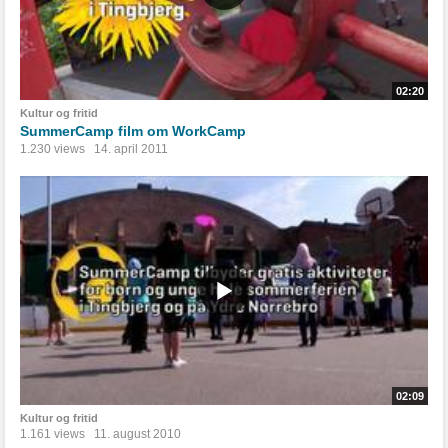
02:20
Kultur og fritid
SummerCamp film om WorkCamp
1.230 views
14. april 2011
02:09
Kultur og fritid
1.161 views
11. august 2010