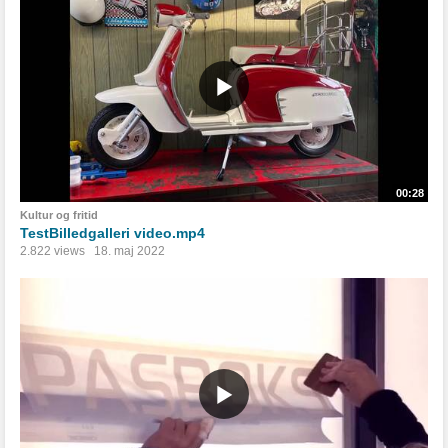
00:28
Kultur og fritid
TestBilledgalleri video.mp4
2.822 views
18. maj 2022