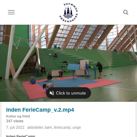
Toggle
menu
Inden FerieCamp_v.2.mp4
Kultur og fritid
347 views
7. juli 2022
aktiviteter
,
børn
,
feriecamp
,
unge
Inden FerieCamp