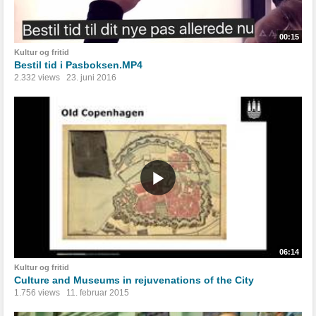
00:15
Kultur og fritid
Bestil tid i Pasboksen.MP4
2.332 views
23. juni 2016
06:14
Kultur og fritid
Culture and Museums in rejuvenations of the City
1.756 views
11. februar 2015