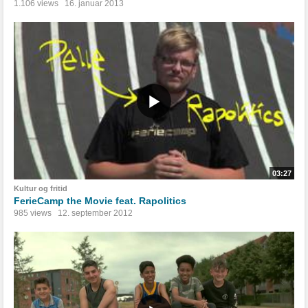
1.106 views
16. januar 2013
03:27
Kultur og fritid
FerieCamp the Movie feat. Rapolitics
985 views
12. september 2012