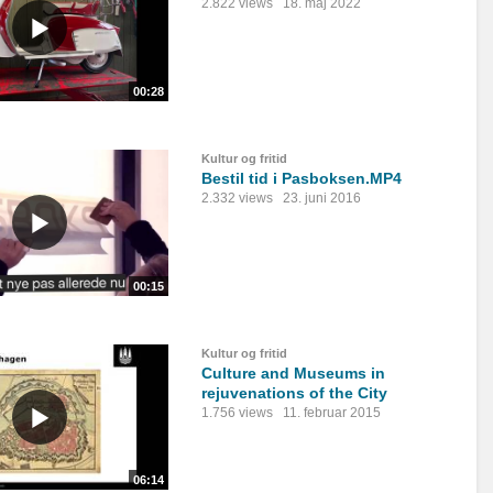
2.822 views
18. maj 2022
00:28
Kultur og fritid
Bestil tid i Pasboksen.MP4
2.332 views
23. juni 2016
00:15
Kultur og fritid
Culture and Museums in
rejuvenations of the City
1.756 views
11. februar 2015
06:14