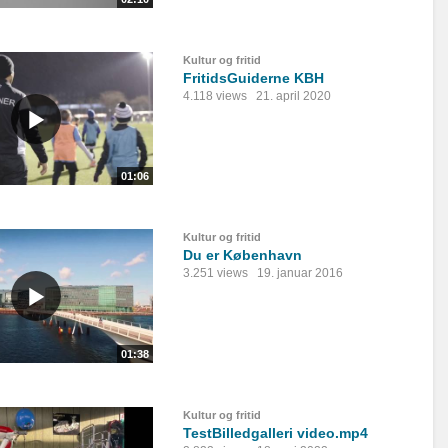
Kultur og fritid
FritidsGuiderne KBH
4.118 views
21. april 2020
01:06
Kultur og fritid
Du er København
3.251 views
19. januar 2016
01:38
Kultur og fritid
TestBilledgalleri video.mp4