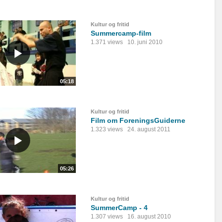
Kultur og fritid
Summercamp-film
1.371 views
10. juni 2010
05:18
Kultur og fritid
Film om ForeningsGuiderne
1.323 views
24. august 2011
05:26
Kultur og fritid
SummerCamp - 4
1.307 views
16. august 2010