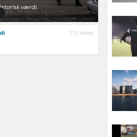
di
272 views