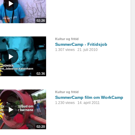
02:26
Kultur og fritid
SummerCamp - Fritidsjob
1.307 views
21. juli 2010
02:36
Kultur og fritid
SummerCamp film om WorkCamp
1.230 views
14. april 2011
02:20