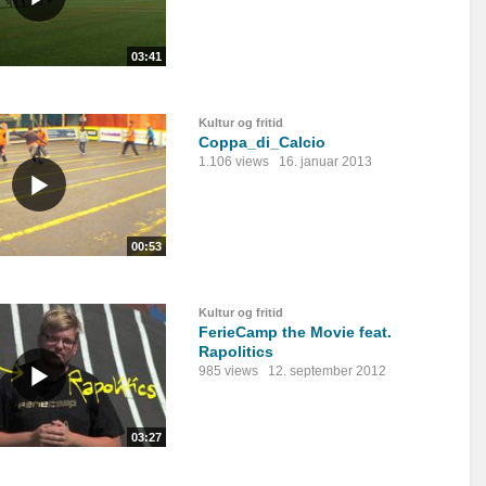
03:41
Kultur og fritid
Coppa_di_Calcio
1.106 views
16. januar 2013
00:53
Kultur og fritid
FerieCamp the Movie feat.
Rapolitics
985 views
12. september 2012
03:27