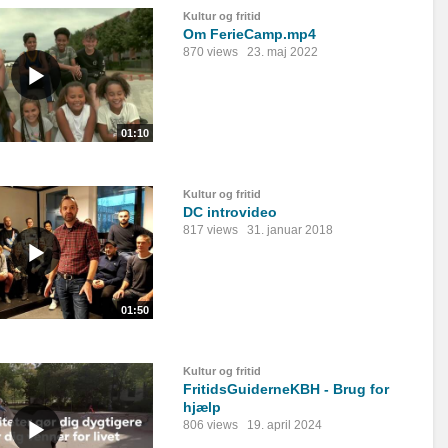
Kultur og fritid
Om FerieCamp.mp4
870 views
23. maj 2022
01:10
Kultur og fritid
DC introvideo
817 views
31. januar 2018
01:50
Kultur og fritid
FritidsGuiderneKBH - Brug for
hjælp
806 views
19. april 2024