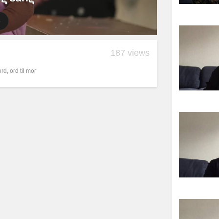
187 views
ord
,
ord til mor