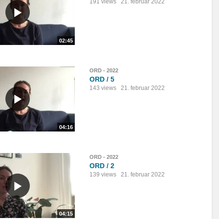
191 views
21. februar 2022
02:45
ORD - 2022
ORD / 5
143 views
21. februar 2022
04:16
ORD - 2022
ORD / 2
139 views
21. februar 2022
04:15