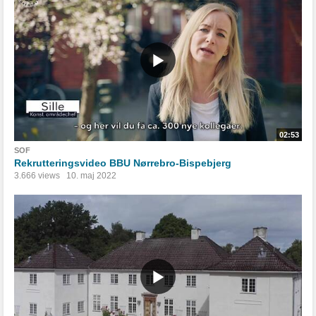
02:53
SOF
Rekrutteringsvideo BBU Nørrebro-Bispebjerg
3.666 views
10. maj 2022