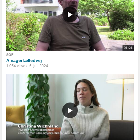
01:21
SOF
Amagerfælledvej
1.054 views
5. juli 2024