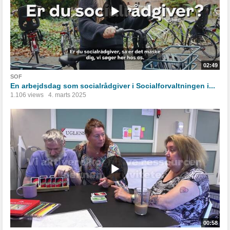
02:49
SOF
En arbejdsdag som socialrådgiver i Socialforvaltningen i...
1.106 views
4. marts 2025
00:58