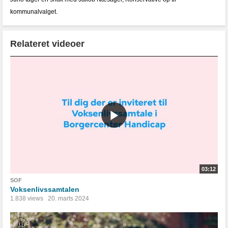
kommunalvalget.
Relateret videoer
03:12
SOF
Voksenlivssamtalen
1.838 views
20. marts 2024