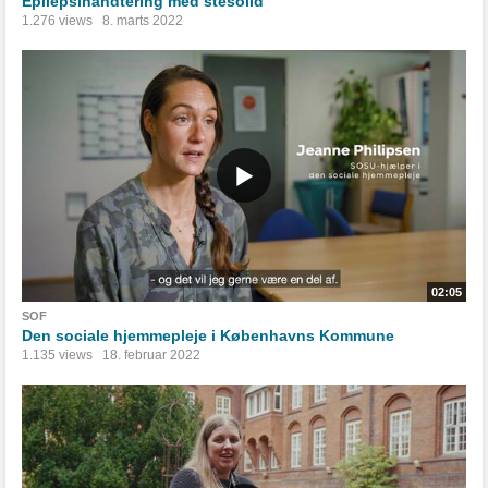
Epilepsihåndtering med stesolid
1.276 views
8. marts 2022
02:05
SOF
Den sociale hjemmepleje i Københavns Kommune
1.135 views
18. februar 2022