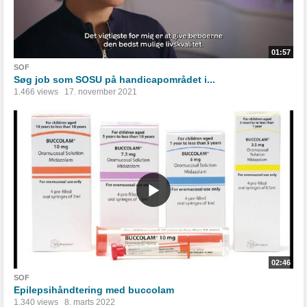
01:57
SOF
Søg job som SOSU på handicapområdet i...
1.466 views
17. november 2021
02:46
SOF
Epilepsihåndtering med buccolam
1.340 views
8. marts 2022