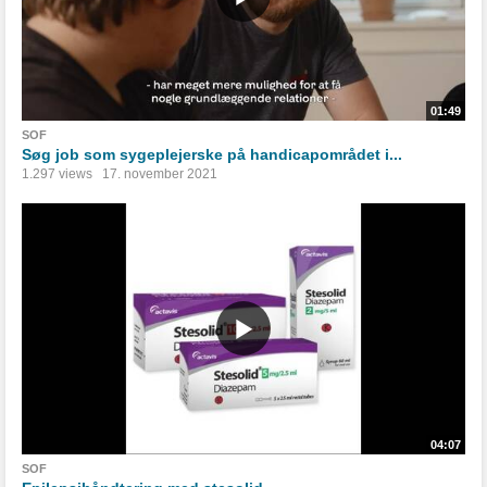
01:49
SOF
Søg job som sygeplejerske på handicapområdet i...
1.297 views
17. november 2021
04:07
SOF