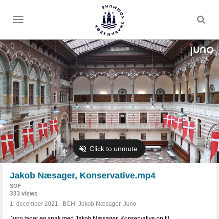
Toggle
menu
Jakob Næsager, Konservative.mp4
SOF
333 views
1. december 2021
BCH
,
Jakob Næsager
,
Juno
Juno tager en snak med Jakob Næsager, Konservative op til