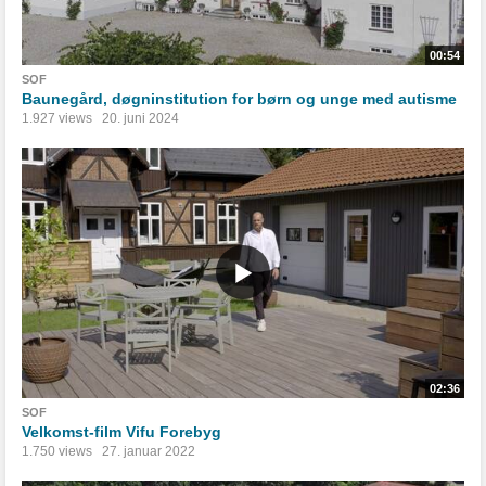
00:54
SOF
Baunegård, døgninstitution for børn og unge med autisme
1.927 views
20. juni 2024
02:36
SOF
Velkomst-film Vifu Forebyg
1.750 views
27. januar 2022