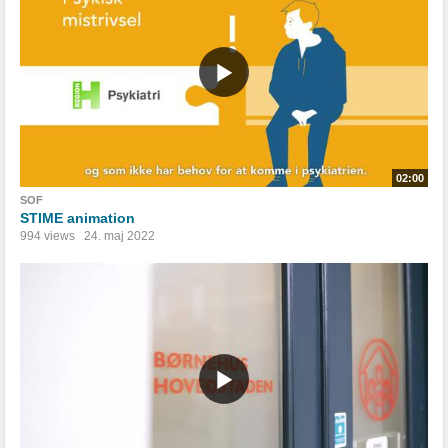
02:00
SOF
STIME animation
994 views
24. maj 2022