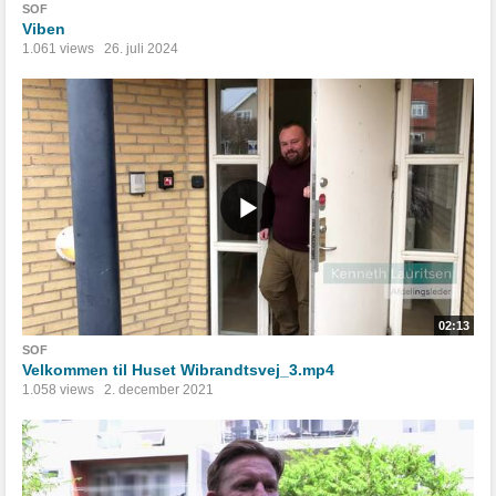
SOF
Viben
1.061 views
26. juli 2024
02:13
SOF
Velkommen til Huset Wibrandtsvej_3.mp4
1.058 views
2. december 2021