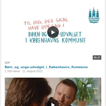
05:37
SOF
Børn_og_unge-udvalget_i_Københavns_Kommune
1.339 views
11. august 2022