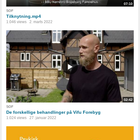
07:10
SOF
Tilknytning.mp4
1.046 views
2. marts 2022
02:42
SOF
De forskellige behandlinger på Vifu Forebyg
1.024 views
27. januar 2022