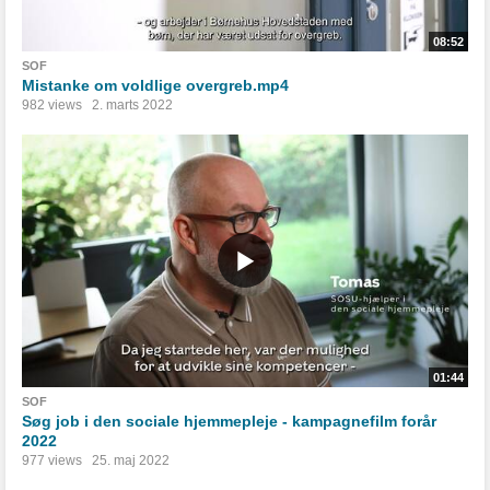
08:52
SOF
Mistanke om voldlige overgreb.mp4
982 views
2. marts 2022
01:44
SOF
Søg job i den sociale hjemmepleje - kampagnefilm forår
2022
977 views
25. maj 2022