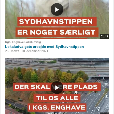
01:43
Kgs. Enghave Lokaludvalg
Lokaludvalgets arbejde med Sydhavnstippen
260 views
10. december 2021