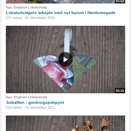
01:52
Kgs. Enghave Lokaludvalg
Lokaludvalgets arbejde med nyt byrum i Hørdumsgade
237 views
20. december 2021
02:16
Kgs. Enghave Lokaludvalg
Juleaften - genbrugsjulepynt
222 views
10. december 2021