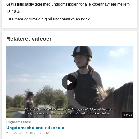
Gratis fritidsaktiviteter med ungdomsskolen for alle københavnere mellem
13-18 år.
Læs mere og tilmeld dig på ungdomsskolen.kk.dk.
Relateret videoer
00:53
Ungdomsskole
Ungdomsskolens rideskole
622 views
9. august 2021