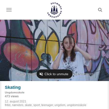
Toggle
menu
Skating
Ungdomsskole
473 views
12. august 2021
fritid
,
nørrebro
,
skate
,
sport
,
teenager
,
ungdom
,
ungdomsskole