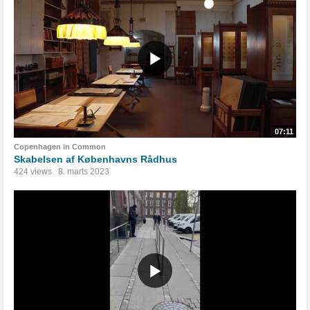
07:11
Copenhagen in Common
Skabelsen af Københavns Rådhus
424 views
8. marts 2023