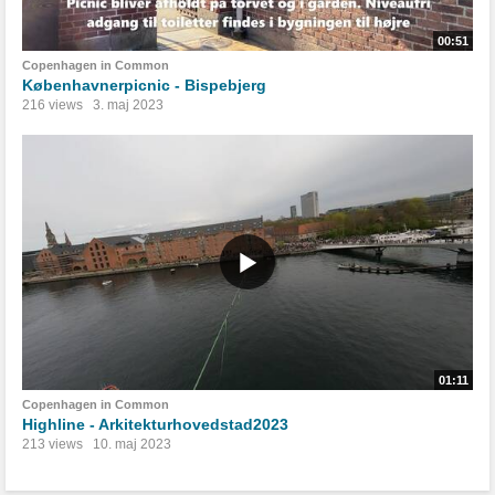
00:51
Copenhagen in Common
Københavnerpicnic - Bispebjerg
216 views
3. maj 2023
01:11
Copenhagen in Common
Highline - Arkitekturhovedstad2023
213 views
10. maj 2023