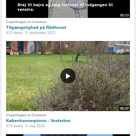
02:13
Copenhagen in Common
Tilgængelighed på Rådhuset
415 views
5. december 2022
00:37
Copenhagen in Common
Københavnerpicnic - Vesterbro
374 views
3. maj 2023