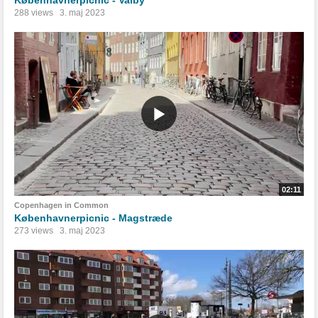
288 views
3. maj 2023
02:11
Copenhagen in Common
Københavnerpicnic - Magstræde
273 views
3. maj 2023