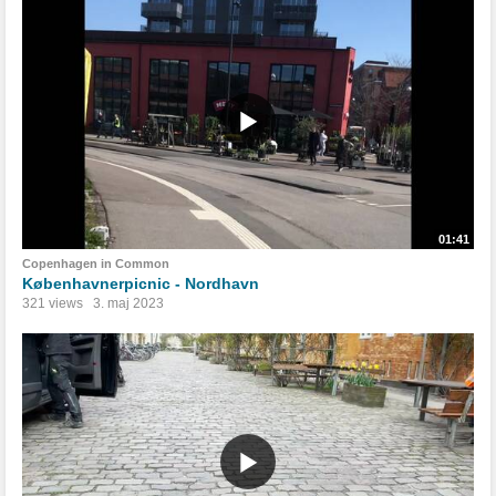
01:41
Copenhagen in Common
Københavnerpicnic - Nordhavn
321 views
3. maj 2023