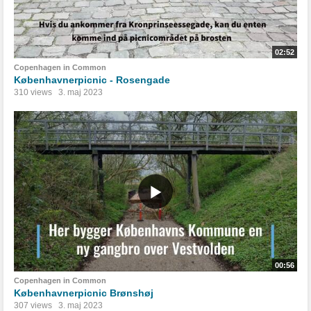
02:52
Copenhagen in Common
Københavnerpicnic - Rosengade
310 views
3. maj 2023
00:56
Copenhagen in Common
Københavnerpicnic Brønshøj
307 views
3. maj 2023