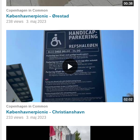
00:38
Copenhagen in Common
Københavnerpicnic - Ørestad
238 views
3. maj 2023
02:02
Copenhagen in Common
Københavnerpicnic - Christianshavn
233 views
3. maj 2023