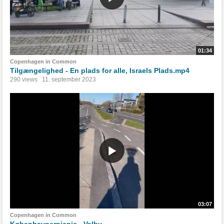
01:34
Copenhagen in Common
Tilgængelighed - En plads for alle, Israels Plads.mp4
290 views
11. september 2023
03:07
Copenhagen in Common
Københavnerpicnic - Valby