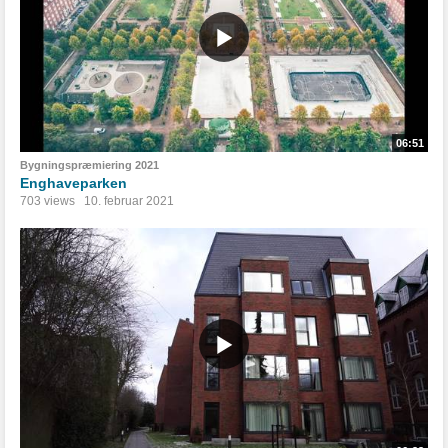
06:51
Bygningspræmiering 2021
Enghaveparken
703 views
10. februar 2021