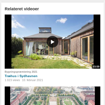
Relateret videoer
03:59
Bygningspræmiering 2021
Træhus i Sydhavnen
1.023 views
10. februar 2021