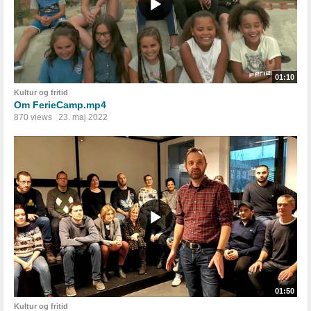
01:10
Kultur og fritid
Om FerieCamp.mp4
870 views
23. maj 2022
01:50
Kultur og fritid