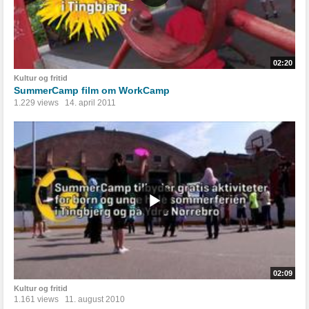
02:20
Kultur og fritid
SummerCamp film om WorkCamp
1.229 views
14. april 2011
02:09
Kultur og fritid
1.161 views
11. august 2010