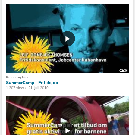
02:36
Kultur og fritid
SummerCamp - Fritidsjob
1.307 views
21. juli 2010