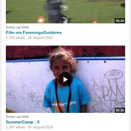
05:26
Kultur og fritid
Film om ForeningsGuiderne
1.323 views
24. august 2011
02:26
Kultur og fritid
SummerCamp - 4
1.307 views
16. august 2010