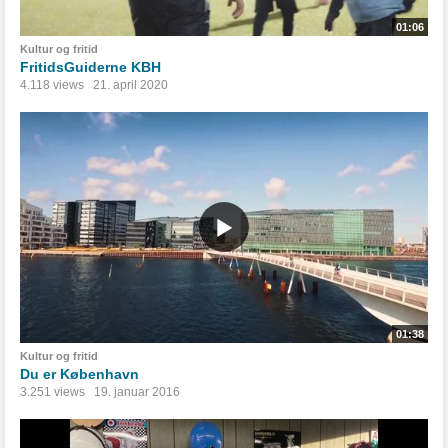
01:06
Kultur og fritid
FritidsGuiderne KBH
4.118 views
21. april 2020
01:38
Kultur og fritid
Du er København
3.251 views
19. januar 2016