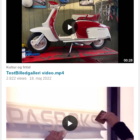
00:28
Kultur og fritid
TestBilledgalleri video.mp4
2.822 views
18. maj 2022