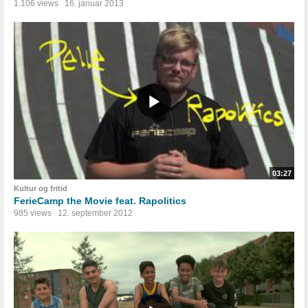
1.106 views
16. januar 2013
03:27
Kultur og fritid
FerieCamp the Movie feat. Rapolitics
985 views
12. september 2012