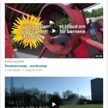
02:20
Kultur og fritid
Summercamp - workcamp
1.140 views
3. august 2010