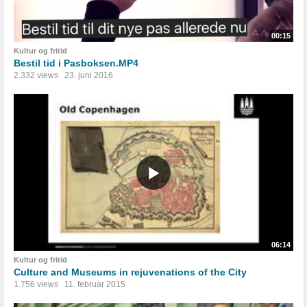
00:15
Kultur og fritid
Bestil tid i Pasboksen.MP4
2.332 views
23. juni 2016
06:14
Kultur og fritid
Culture and Museums in rejuvenations of the City
1.756 views
11. februar 2015