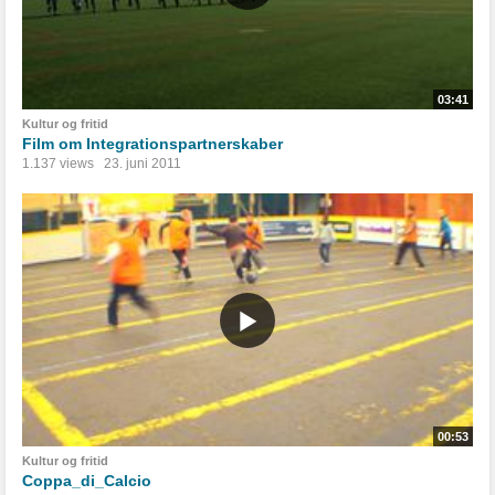
03:41
Kultur og fritid
Film om Integrationspartnerskaber
1.137 views
23. juni 2011
00:53
Kultur og fritid
Coppa_di_Calcio