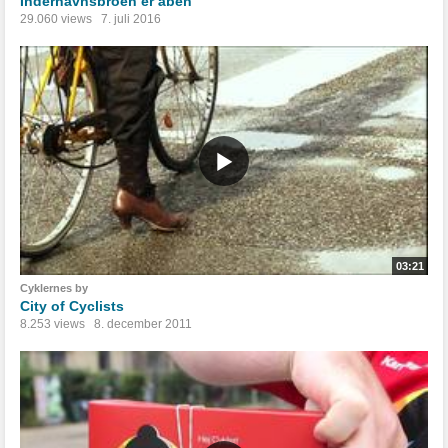
Inderhavnsbroen er åben
29.060 views
7. juli 2016
03:21
Cyklernes by
City of Cyclists
8.253 views
8. december 2011