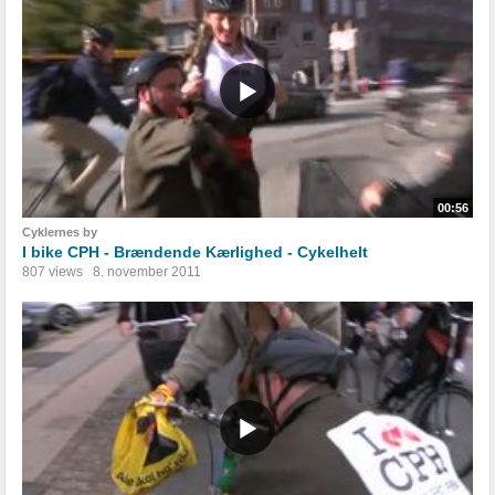
00:56
Cyklernes by
I bike CPH - Brændende Kærlighed - Cykelhelt
807 views
8. november 2011