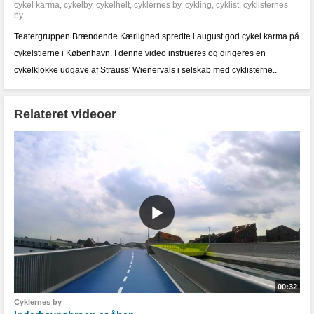
cykel karma
,
cykelby
,
cykelhelt
,
cyklernes by
,
cykling
,
cyklist
,
cyklisternes
by
Teatergruppen Brændende Kærlighed spredte i august god cykel karma på
cykelstierne i København. I denne video instrueres og dirigeres en
cykelklokke udgave af Strauss' Wienervals i selskab med cyklisterne..
Relateret videoer
00:32
Cyklernes by