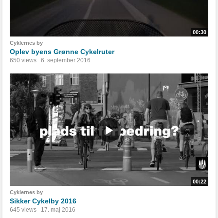
00:30
Cyklernes by
Oplev byens Grønne Cykelruter
650 views
6. september 2016
00:22
Cyklernes by
Sikker Cykelby 2016
645 views
17. maj 2016