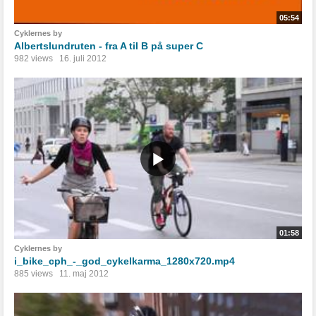
05:54
Cyklernes by
Albertslundruten - fra A til B på super C
982 views
16. juli 2012
01:58
Cyklernes by
i_bike_cph_-_god_cykelkarma_1280x720.mp4
885 views
11. maj 2012