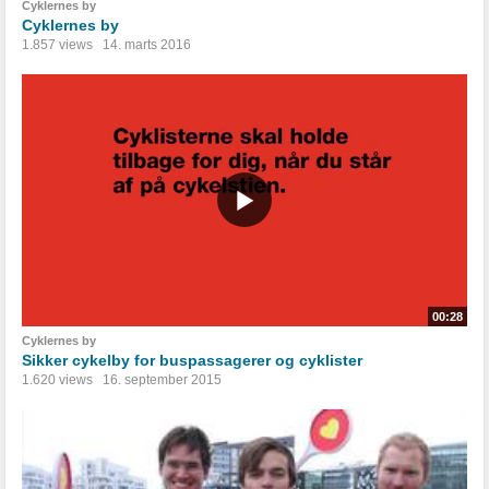
Cyklernes by
Cyklernes by
1.857 views
14. marts 2016
00:28
Cyklernes by
Sikker cykelby for buspassagerer og cyklister
1.620 views
16. september 2015