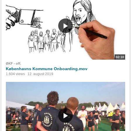
02:10
ØKF - off.
Københavns Kommune Onboarding.mov
1.604 views
12. august 2019