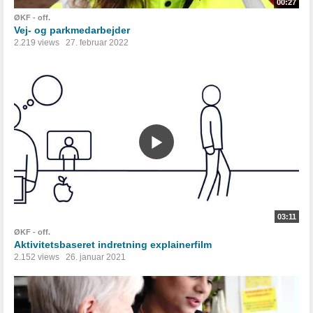
00:27
ØKF - off.
Vej- og parkmedarbejder
2.219 views
27. februar 2022
03:11
ØKF - off.
Aktivitetsbaseret indretning explainerfilm
2.152 views
26. januar 2021