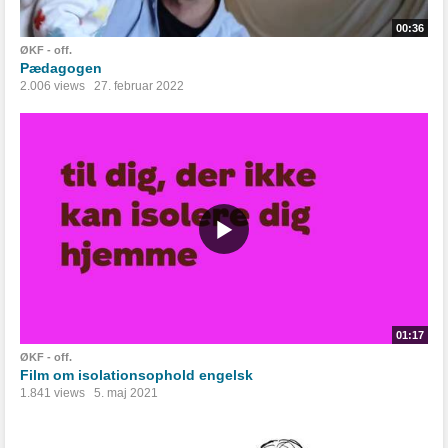
00:36
ØKF - off.
Pædagogen
2.006 views
27. februar 2022
01:17
ØKF - off.
Film om isolationsophold engelsk
1.841 views
5. maj 2021