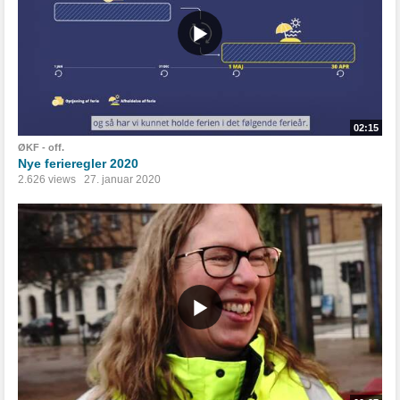
02:15
ØKF - off.
Nye ferieregler 2020
2.626 views
27. januar 2020