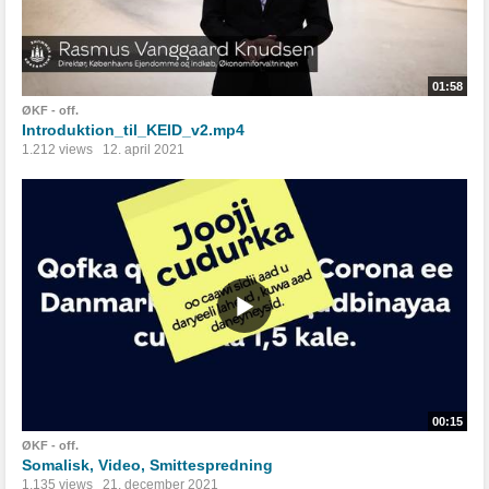
01:58
ØKF - off.
Introduktion_til_KEID_v2.mp4
1.212 views
12. april 2021
00:15
ØKF - off.
Somalisk, Video, Smittespredning
1.135 views
21. december 2021