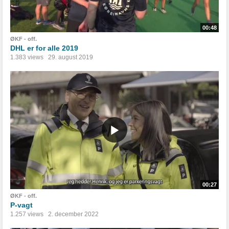
00:48
ØKF - off.
DHL er for alle 2019
1.383 views
29. august 2019
00:27
ØKF - off.
P-vagt
1.257 views
2. december 2022