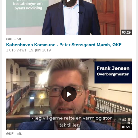
03:29
ØKF - off.
Københavns Kommune - Peter Stensgaard Mørch, ØKF
1.016 views
19. juni 2019
01:21
ØKF - off.