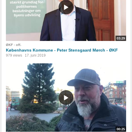
03:29
ØKF - off.
Københavns Kommune - Peter Stensgaard Mørch - ØKF
979 views
17. juni 2019
00:25