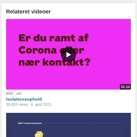
Relateret videoer
01:15
ØKF - off.
Isolationsophold
30.055 views
8. april 2021