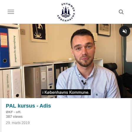
Toggle
menu
PAL kursus - Adis
ØKF - off.
387 views
29. marts 2019