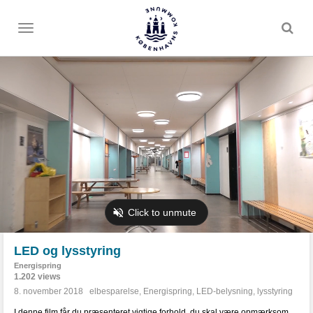
Toggle
menu
LED og lysstyring
Energispring
1.202 views
8. november 2018
elbesparelse
,
Energispring
,
LED-belysning
,
lysstyring
I denne film får du præsenteret vigtige forhold, du skal være opmærksom