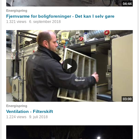
04:44
Energispring
Fjernvarme for boligforeninger - Det kan I selv gøre
1.321 views
6. september 2018
03:00
Energispring
Ventilation - Filterskift
1.224 views
9. juli 2018