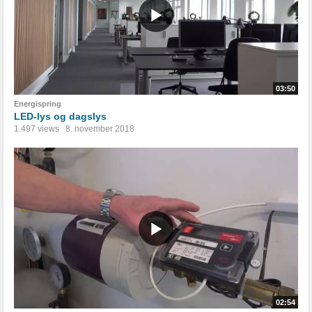
03:50
Energispring
LED-lys og dagslys
1.497 views
8. november 2018
02:54