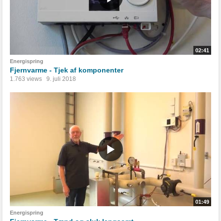
02:41
Energispring
Fjernvarme - Tjek af komponenter
1.763 views
9. juli 2018
01:49
Energispring