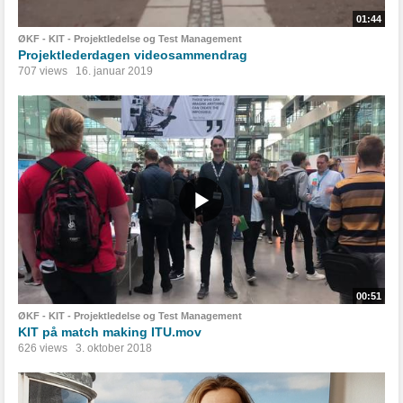
01:44
ØKF - KIT - Projektledelse og Test Management
Projektlederdagen videosammendrag
707 views
16. januar 2019
00:51
ØKF - KIT - Projektledelse og Test Management
KIT på match making ITU.mov
626 views
3. oktober 2018