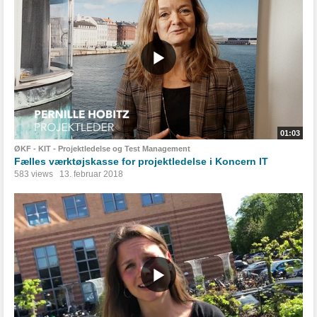
01:03
ØKF - KIT - Projektledelse og Test Management
Fælles værktøjskasse for projektledelse i Koncern IT
583 views
13. februar 2018