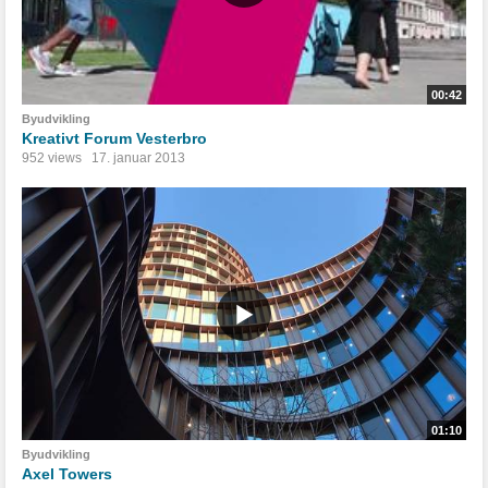
00:42
Byudvikling
Kreativt Forum Vesterbro
952 views
17. januar 2013
01:10
Byudvikling
Axel Towers