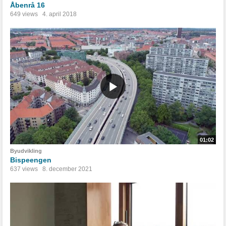
Åbenrå 16
649 views
4. april 2018
01:02
Byudvikling
Bispeengen
637 views
8. december 2021