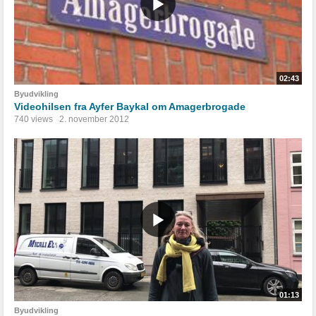
02:43
Byudvikling
Videohilsen fra Ayfer Baykal om Amagerbrogade
740 views
2. november 2012
01:13
Byudvikling