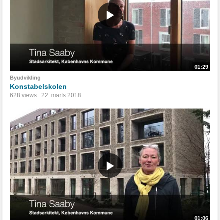
01:29
Byudvikling
Konstabelskolen
628 views
22. marts 2018
01:06