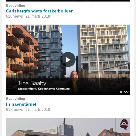
Byudvikling
Carlsbergfondets forskerboliger
620 views
21. marts 2018
01:27
Byudvikling
Frihavnstårnet
617 views
21. marts 2018