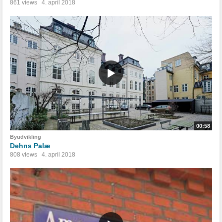
861 views
4. april 2018
00:58
Byudvikling
Dehns Palæ
808 views
4. april 2018