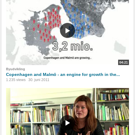
04:21
Byudvikling
Copenhagen and Malmö - an engine for growth in the...
1.235 views
30. juni 2011