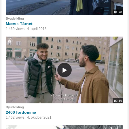
01:28
Byudvikling
Mærsk Tårnet
1.469 views
4. april 2018
02:16
Byudvikling
2400 fordomme
1.462 views
4. oktober 2021