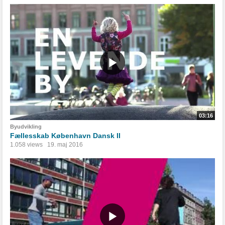
03:16
Byudvikling
Fællesskab København Dansk II
1.058 views
19. maj 2016