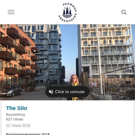
Toggle
menu
The Silo
Byudvikling
627 views
22. marts 2018
Bygningspræmiering 2018