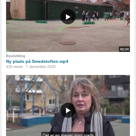
02:24
Byudvikling
Ny plads på Smedetoften.mp4
435 views
7. december 2020