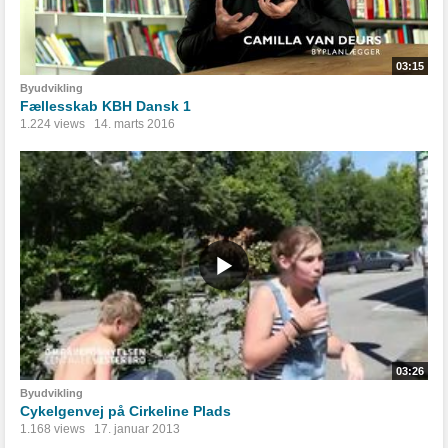
03:15
Byudvikling
Fællesskab KBH Dansk 1
1.224 views
14. marts 2016
03:26
Byudvikling
Cykelgenvej på Cirkeline Plads
1.168 views
17. januar 2013