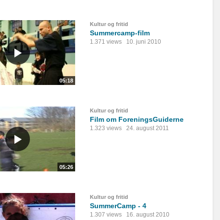
Kultur og fritid
Summercamp-film
1.371 views
10. juni 2010
05:18
Kultur og fritid
Film om ForeningsGuiderne
1.323 views
24. august 2011
05:26
Kultur og fritid
SummerCamp - 4
1.307 views
16. august 2010