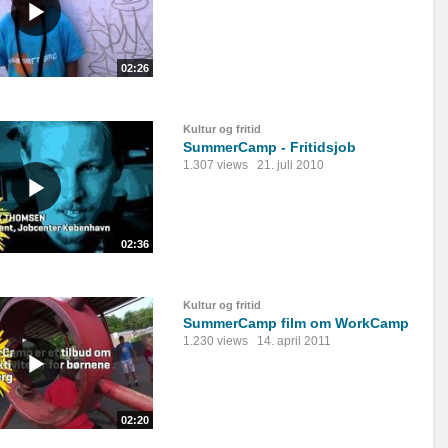
02:26
Kultur og fritid
SummerCamp - Fritidsjob
1.307 views
21. juli 2010
02:36
Kultur og fritid
SummerCamp film om WorkCamp
1.230 views
14. april 2011
02:20