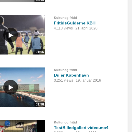
Kultur og fritid
FritidsGuiderne KBH
4.118 views
21. april 2020
01:06
Kultur og fritid
Du er København
3.251 views
19. januar 2016
01:38
Kultur og fritid
TestBilledgalleri video.mp4