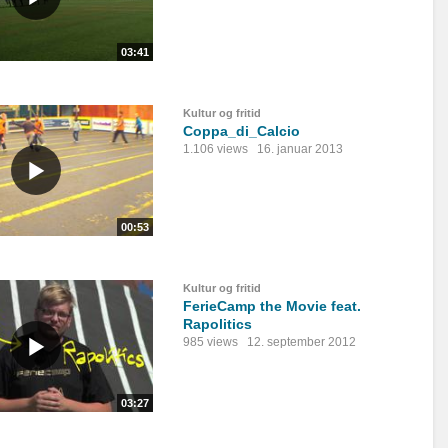
03:41
Kultur og fritid
Coppa_di_Calcio
1.106 views
16. januar 2013
00:53
Kultur og fritid
FerieCamp the Movie feat.
Rapolitics
985 views
12. september 2012
03:27