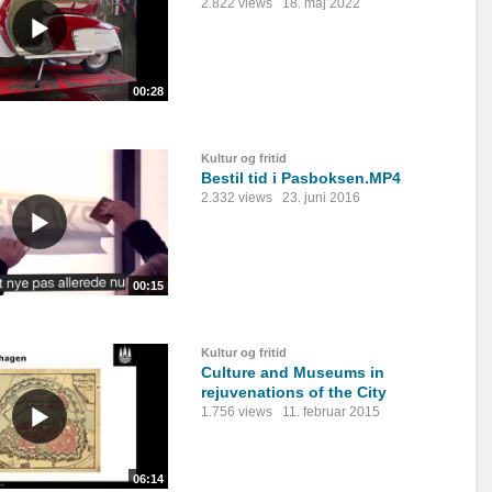
2.822 views
18. maj 2022
00:28
Kultur og fritid
Bestil tid i Pasboksen.MP4
2.332 views
23. juni 2016
00:15
Kultur og fritid
Culture and Museums in
rejuvenations of the City
1.756 views
11. februar 2015
06:14