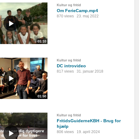
Kultur og fritid
Om FerieCamp.mp4
870 views
23. maj 2022
01:10
Kultur og fritid
DC introvideo
817 views
31. januar 2018
01:50
Kultur og fritid
FritidsGuiderneKBH - Brug for
hjælp
806 views
19. april 2024