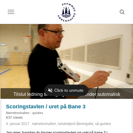
Toggle
menu
Scoringstavlen / uret på Bane 3
Nørrebrohallen - guides
637 views
4. januar 2017
nørrebrohallen
,
selvbetjent åbningstid
,
så-guides
Jan viser, hvordan du bruger scoringstavlen og uret på bane 3 i