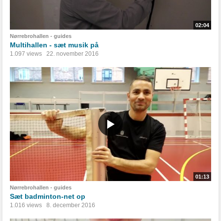
02:04
Nørrebrohallen - guides
Multihallen - sæt musik på
1.097 views
22. november 2016
01:13
Nørrebrohallen - guides
Sæt badminton-net op
1.016 views
8. december 2016