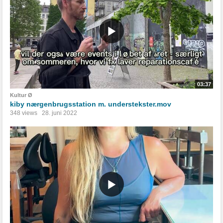
03:37
Kultur Ø
kiby nærgenbrugsstation m. understekster.mov
348 views
28. juni 2022