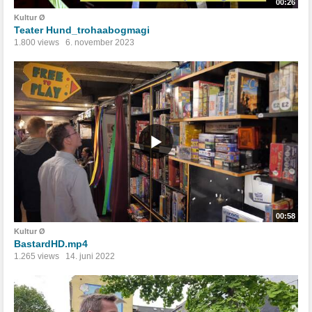
00:26
Kultur Ø
Teater Hund_trohaabogmagi
1.800 views
6. november 2023
00:58
Kultur Ø
BastardHD.mp4
1.265 views
14. juni 2022