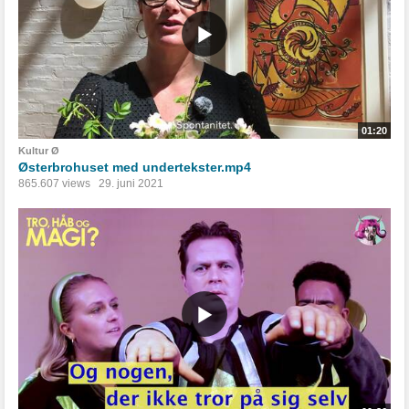
01:20
Kultur Ø
Østerbrohuset med undertekster.mp4
865.607 views
29. juni 2021