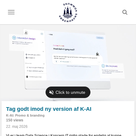
Toggle
menu
Tag godt imod ny version af K-AI
K-AI: Promo & branding
150 views
22. maj 2026
Vi er i team Data Science i Koncern IT rigtig glade for endelig at kunne