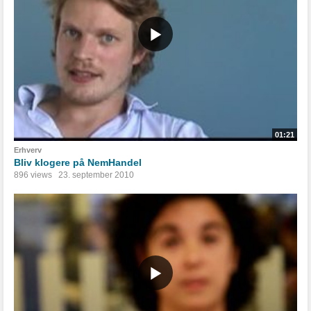
01:21
Erhverv
Bliv klogere på NemHandel
896 views
23. september 2010