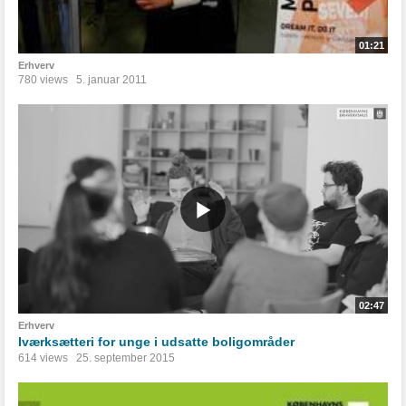
01:21
Erhverv
780 views
5. januar 2011
02:47
Erhverv
Iværksætteri for unge i udsatte boligområder
614 views
25. september 2015