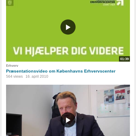
01:39
Erhverv
Præsentationsvideo om Københavns Erhvervscenter
564 views
16. april 2010