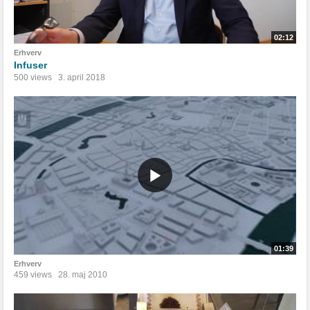
02:12
Erhverv
Infuser
500 views
3. april 2018
01:39
Erhverv
459 views
28. maj 2010