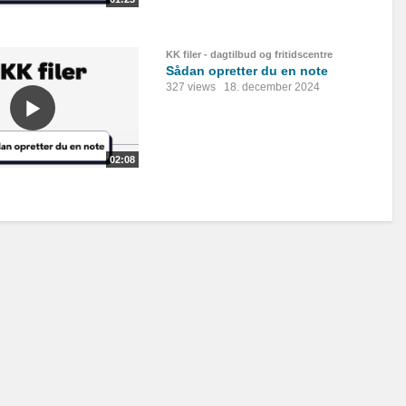
KK filer - dagtilbud og fritidscentre
Sådan opretter du en note
327 views
18. december 2024
02:08