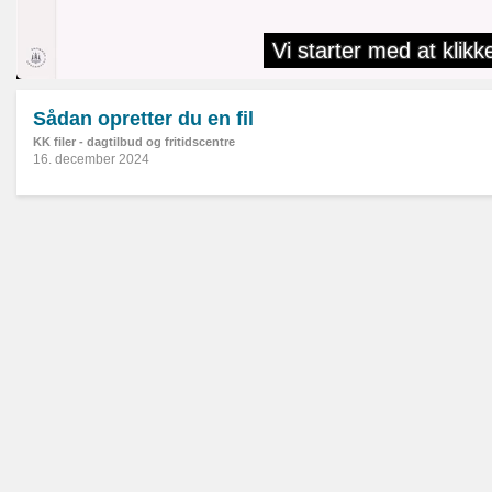
Sådan opretter du en fil
KK filer - dagtilbud og fritidscentre
16. december 2024