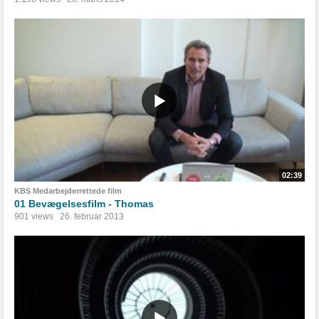
02:39
KBS Medarbejderrettede film
01 Bevægelsesfilm - Thomas
901 views
26. februar 2013