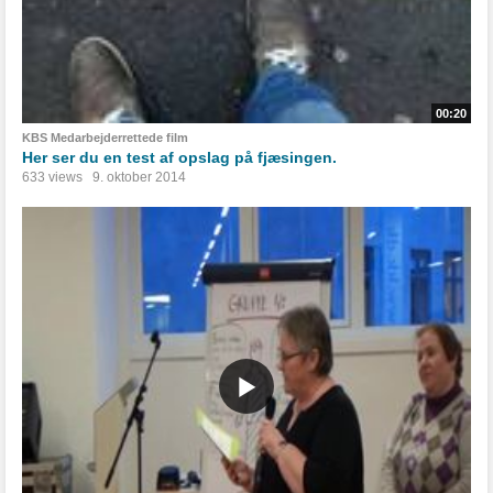
00:20
KBS Medarbejderrettede film
Her ser du en test af opslag på fjæsingen.
633 views
9. oktober 2014