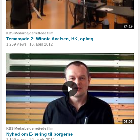
24:19
KBS Medarbejderrettede film
Temamøde 2: Winnie Axelsen, HK, oplæg
1.259 views
16. april 2012
03:06
KBS Medarbejderrettede film
Nyhed om E-læring til borgerne
1.156 views
26. marts 2014