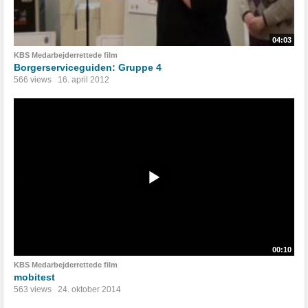
04:03
KBS Medarbejderrettede film
Borgerserviceguiden: Gruppe 4
566 views
16. april 2012
00:10
KBS Medarbejderrettede film
mobitest
563 views
24. oktober 2014