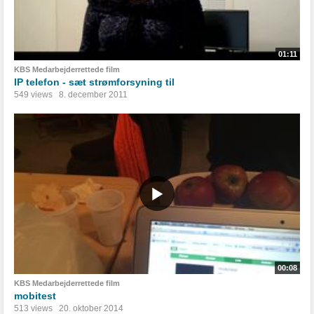
01:11
KBS Medarbejderrettede film
IP telefon - sæt strømforsyning til
549 views
8. december 2011
00:08
KBS Medarbejderrettede film
mobitest
513 views
20. oktober 2014