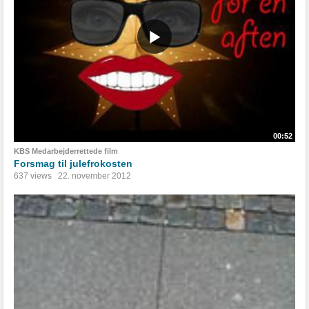
00:52
KBS Medarbejderrettede film
Forsmag til julefrokosten
637 views
22. november 2012