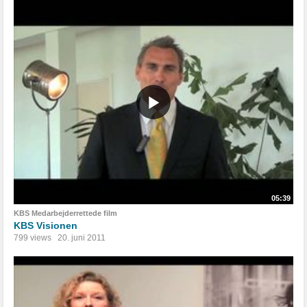
05:39
KBS Medarbejderrettede film
KBS Visionen
799 views
20. juni 2011