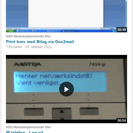
06:49
KBS Medarbejderrettede film
Print brev med Bilag via Doc2mail
729 views
24. oktober 2011
00:54
KBS Medarbejderrettede film
IP telefon - Log på