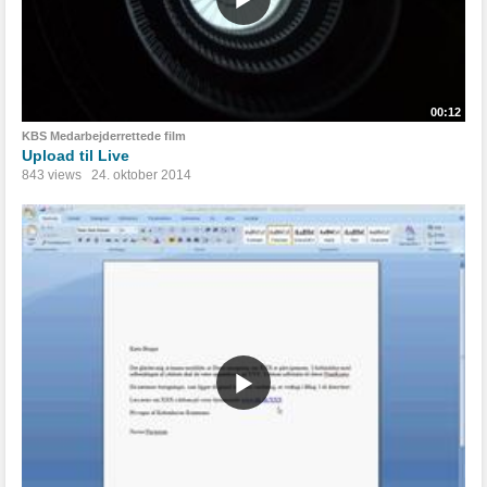
00:12
KBS Medarbejderrettede film
Upload til Live
843 views
24. oktober 2014