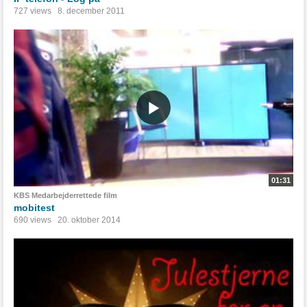
727 views
8. december 2011
01:31
KBS Medarbejderrettede film
mobitest
690 views
20. oktober 2014