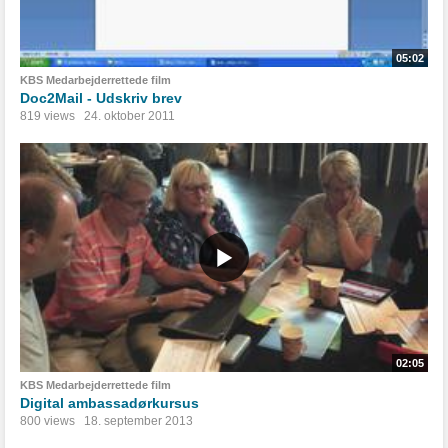
05:02
KBS Medarbejderrettede film
Doc2Mail - Udskriv brev
819 views
24. oktober 2011
02:05
KBS Medarbejderrettede film
Digital ambassadørkursus
800 views
18. september 2013