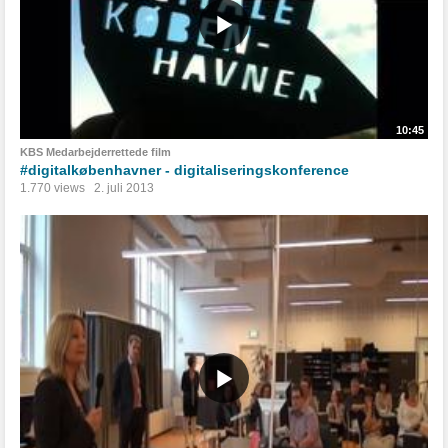
10:45
KBS Medarbejderrettede film
#digitalkøbenhavner - digitaliseringskonference
1.770 views
2. juli 2013